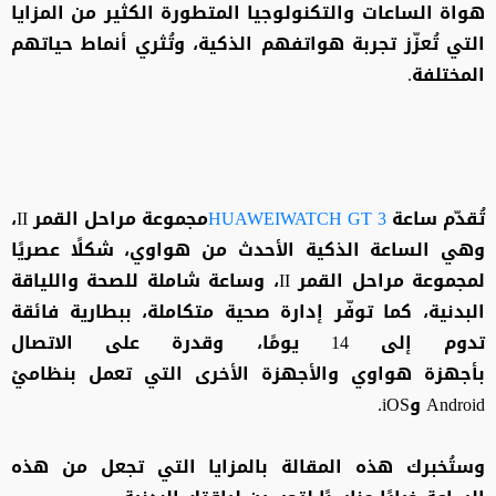
هواة الساعات والتكنولوجيا المتطورة الكثير من المزايا
التي تُعزّز تجربة هواتفهم الذكية، وتُثري أنماط حياتهم
المختلفة.
تُقدّم ساعة
HUAWEIWATCH GT 3
مجموعة مراحل القمر II،
وهي الساعة الذكية الأحدث من هواوي، شكلًا عصريًا
لمجموعة مراحل القمر II، وساعة شاملة للصحة واللياقة
البدنية، كما توفّر إدارة صحية متكاملة، ببطارية فائقة
تدوم إلى 14 يومًا، وقدرة على الاتصال
بأجهزة هواوي والأجهزة الأخرى التي تعمل بنظاميْ
Android وiOS.
وستُخبرك هذه المقالة بالمزايا التي تجعل من هذه