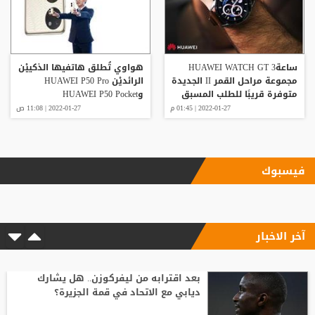
ساعةHUAWEI WATCH GT 3
هواوي تُطلق هاتفيها الذكييْن
مجموعة مراحل القمر II الجديدة
الرائديْن HUAWEI P50 Pro
متوفرة قريبًا للطلب المسبق
وHUAWEI P50 Pocket
في الأردن
2022-01-27 | 01:45 م
2022-01-27 | 11:08 ص
فيسبوك
آخر الاخبار
بعد اقترابه من ليفركوزن.. هل يشارك
ديابي مع الاتحاد في قمة الجزيرة؟