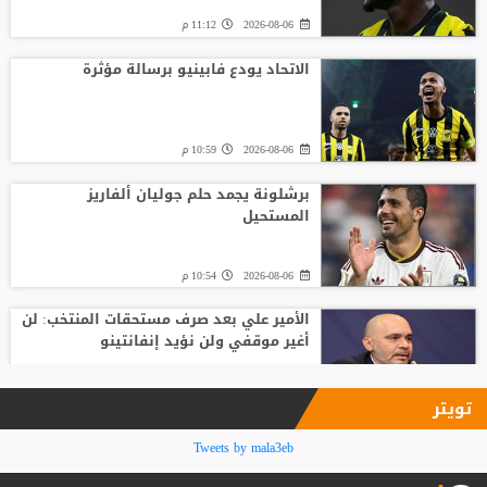
2026-08-06
11:12 م
الاتحاد يودع فابينيو برسالة مؤثرة
2026-08-06
10:59 م
برشلونة يجمد حلم جوليان ألفاريز
المستحيل
2026-08-06
10:54 م
الأمير علي بعد صرف مستحقات المنتخب: لن
أغير موقفي ولن نؤيد إنفانتينو
2026-08-06
09:33 م
تويتر
فينيسيوس جونيور يمدد عقده مع ريال
Tweets by mala3eb
مدريد حتى 2032