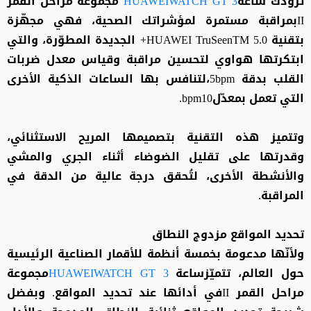
تزوّدك ساعة
HUAWEIWATCH GT 3
مجموعة مراحل القمر
IIبمراقبة مستمرة لمؤشراتك الصحية، فهي مجهّزة
بتقنية HUAWEI TruSeenTM 5.0+ الجديدة المطوّرة، والتي
ابتكرتها هواوي لتحسين مراقبة وقياس معدل ضربات
القلب بدقة 5bpm،لتنافس بها الساعات الذكية الأخرى
التي تعمل بمعدّلbpm10.
وتتميز هذه التقنية بتصميمها المريح الاستثنائي،
وقدرتها على تقليل الضوضاء أثناء الجري والمشي
والأنشطة الأخرى، لتُحقق درجة عالية من الدقة في
المراقبة.
تحديد المواقع مزدوج النطاق
ولأنّها مدعومة بخمسة أنظمة للأقمار الصناعية الرئيسية
حول العالم، تتميّزساعة
HUAWEIWATCH GT 3
مجموعة
مراحل القمر IIفي أدائها عند تحديد المواقع. وبفضل