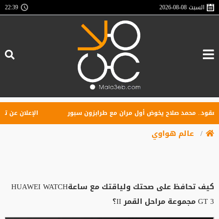
السبت
2026-08-08
22:39
د.. محمد صلاح يخوض أول مران مع طرابزون سبور
الإعلان عن تأسيس ر
عالم هواوي
كيف تحافظ على صحتك ولياقتك مع ساعةHUAWEI WATCH
GT 3 مجموعة مراحل القمر II؟