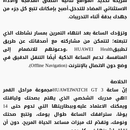
شريحة تحديد المواقع ثنائية النطاق المدمجة والأداء
الاستثنائي المضاد للتدخل،أصبح بإمكانك تتبع كل جزء من
جهدك بدقة أثناء التدريبات.
وتزوّدك الساعة بعد انتهاء التمرين بمسار نشاطك الذي
تتبعته؛ لتتمكن من مشاركته مع أصدقائك عن طريق
تطبيقHUAWEI Health ،ودعوتهم للانضمام إلى
المنافسة. تدعم الساعة الذكية أيضًا التنقل الدقيق في
وضع دون الاتصال بالإنترنت (Offline Navigation).
الخلاصة
إنّ ساعة HUAWEIWATCH GT 3مجموعة مراحل القمر
IIهي مدربك الشخصي الذي يهتم بصحتك ولياقتك
ويمكنك الاعتماد عليه.وببطاريتها التي تدوم حتى 14
يومًا، سترافقك الساعة طوال يومك، وتتبع صحتك
ونومك، وتقدّم لك ميزات مساعد الحياة المريح، دون أن