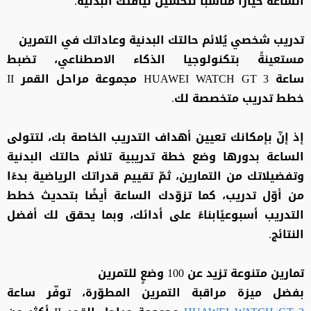
الساعة خيارًا مناسبًا لتحسين لياقتك البدنية.
تدريب شخصي يُلائم حالتك البدنية وعاداتك في التمرين
مستعينةً بتكنولوجيا الذكاء الاصطناعي، تضبط
ساعة HUAWEI WATCH GT 3 مجموعة مراحل القمر II
خطط تدريب متخصصة لك.
إذ إنّ بإمكانك تعيين أهداف التدريب الخاصة بك، لتتولى
الساعة بدورها وضع خطة تدريبية تلائم حالتك البدنية
وتفضيلاتك من التمارين، ثمّ تقييم قدراتك الرياضية بدءًا
من أوّل تدريب، كما تزوّدك الساعة أيضًا بتحديث خطط
التدريب أسبوعيًابناءً على أدائك، وبما يحقق لك أفضل
النتائج.
تمارين متنوعة تزيد عن 100 وضعٍ للتمرين
بفضل ميزة مراقبة التمرين المطوّرة، توفّر ساعة