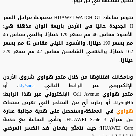
تقلق لشحنها في كل يوم.
تتوفر ساعةHUAWEI WATCH GT 3 مجموعة مراحل القمر
II الجديدة حاليًا في الأردن بأربعة ألوان مذهلة هي:
الأسود مقاس 46 مم بسعر 179 دينارًا، والبني مقاس 46
مم بسعر 199 دينارًا، والأسود الليلي مقاس 42 مم بسعر
162 دينارًا، والذهبي الشامبين مقاس 42 مم بسعر 229
دينارًا.
وبإمكانك اقتناؤها من خلال متجر هواوي شروق الأردن
الإلكتروني عبر الرابط التالي:
t.ly/snqa
، أو
متجر هواوي Cell Avenue الإلكتروني عبر هذا الرابط:
t.ly/mjHh، أو زيارة أيّ من المتاجر التي تعرض منتجات
هواوي
في المملكة،وستحصل على هدية مجانية عبارة
عن ميزان HUAWEI Scale 3. وتأتي الساعة مع خدمة
HUAWEI Care؛ حيث تتمتّع بضمان ضد الكسر العرضي