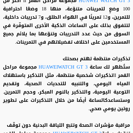
HUAWEI WATCH GT 3
مجموعة مراحل القمر II أكثر من
100 وضعٍ لتمرينات متنوّعة، منها 18 وضعًا احترافية
للتمرين، و12 تمرينًا في الهواء الطلق، و7 تدريبات داخلية،
لتتفوق بذلك على الساعات الذكية الأخرى المتوفّرة في
السوق من حيث عدد التدريبات وتنوّعها بما يلائم جميع
المستخدمين على اختلاف تفضيلاتهم في التمرينات.
تذكيرات منتظمة تهتم بصحتك
ستُظهر لك ساعة
HUAWEIWATCH GT 3
مجموعة مراحل
القمر IIتذكيرات شخصية منتظمة، مثل التذكير باستهلاك
المياه اليومي، والتنبيه للتحديات الصحية، وتقديم
التوعية اليومية، والتذكير بالنوم المبكر، وحجم التمرين.
وستساعدكالساعة أيضًا من خلال التذكيرات على تطوير
روتين يومي صحي.
مراقبة مؤشرات الصحة وتتبع اللياقة البدنية دون توقّف