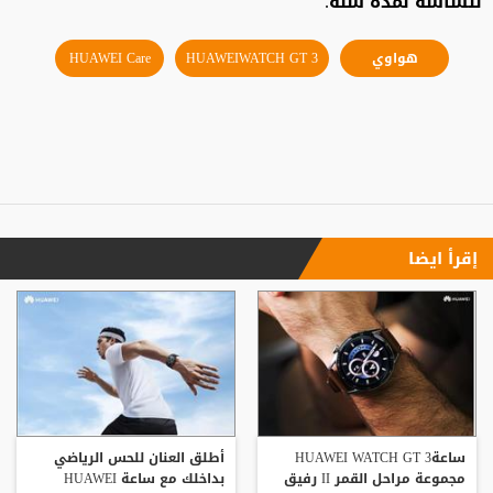
للشاشة لمدة سنة.
هواوي
HUAWEIWATCH GT 3
HUAWEI Care
إقرأ ايضا
ساعةHUAWEI WATCH GT 3
أطلق العنان للحس الرياضي
مجموعة مراحل القمر II رفيق
بداخلك مع ساعة HUAWEI