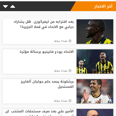
آخر الاخبار
منذ12 ساعة
وسط صراع برشلونة وريال مدريد على ضمه..
رودري يحسم قراره ويختار وجهته المقبلة
بعد اقترابه من ليفركوزن.. هل يشارك
ديابي مع الاتحاد في قمة الجزيرة؟
منذ16 ساعة
منذ12 ساعة
أسطورة التحكيم الإنجليزي يلحق بمحمد
صلاح في تركيا رسميًا
الاتحاد يودع فابينيو برسالة مؤثرة
منذ24 ساعة
منذ12 ساعة
مدرب الأهلي الجديد ينذر بموسم صفري ..
برشلونة يجمد حلم جوليان ألفاريز
المستحيل
منذ21 ساعة
منذ12 ساعة
الأمير علي بعد صرف مستحقات المنتخب: لن