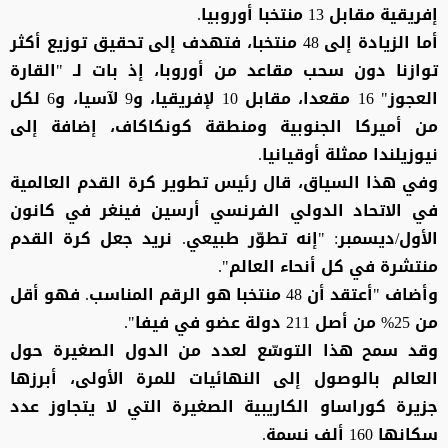
إفريقية مقابل 13 منتخبا أوروبيا.
أما الزيادة إلى 48 منتخبا، فتهدف إلى تحقيق توزيع أكثر
توازنا دون سحب مقاعد من أوروبا، إذ بات لـ "القارة
العجوز" 16 مقعدا، مقابل 10 لإفريقيا، و9 لآسيا، و6 لكل
من أميركا الجنوبية ومنطقة كونكاكاف، إضافة إلى
نيوزيلندا ممثلة أوقيانيا.
وفي هذا السياق، قال رئيس تطوير كرة القدم العالمية
في الاتحاد الدولي الفرنسي أرسين فينغر في كانون
الأول/ديسمبر: "إنه تطوّر طبيعي. نريد جعل كرة القدم
منتشرة في كل أنحاء العالم".
وأضاف "أعتقد أن 48 منتخبا هو الرقم المناسب. فهو أقل
من 25% من أصل 211 دولة عضو في فيفا".
وقد سمح هذا التوسّع لعدد من الدول الصغيرة حول
العالم بالوصول إلى النهائيات للمرة الأولى، أبرزها
جزيرة كوراساو الكاريبية الصغيرة التي لا يتجاوز عدد
سكانها 160 ألف نسمة.