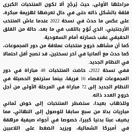
مراحلها الأولى، حيث يُرجَّح ألا تكون المنتخبات الكبرى
قلقة بالشكل ذاته حتى في حال تعرضها لهزيمة مبكرة،
على عكس ما حدث في نسخة 2022 عندما عاش المنتخب
الأرجنتيني، الذي تُوّج باللقب في ما بعد، حالة من القلق
الحقيقي عقب خسارته أمام السعودية.
كما أن مشاهد خروج منتخبات عملاقة من دور المجموعات،
كما حدث مع ألمانيا في آخر نسختين، قد تصبح أقل احتمالا
في النظام الجديد.
ففي نسخة 2022، خاضت المنتخبات 48 مباراة في دور
المجموعات لإقصاء 16 فريقا، بينما سترتفع الحصيلة في
النظام الجديد إلى 72 مباراة في المرحلة الأولى من أجل
خروج العدد ذاته.
وللذهاب بعيدا، ستضطر المنتخبات إلى خوض ثماني
مباريات بدلا من سبع سابقا للوصول إلى النهائي، مما
يضيف عبئا بدنيا كبيرا، خصوصا في أجواء صيفية مرهقة
في أميركا الشمالية، ويزيد الضغط على اللاعبين