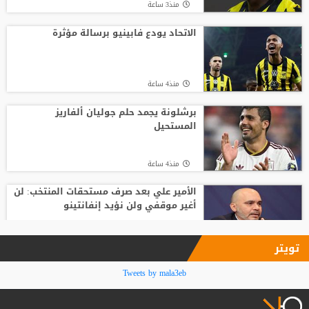
منذ3 ساعة
تصريح رسمي يعقد مهمة برشلونة في
صفقة المستقبل
الاتحاد يودع فابينيو برسالة مؤثرة
منذ15 ساعة
منذ4 ساعة
صدام في تدريبات أتلتيكو.. ألفاريز يطالب
سيميوني بتسهيل رحيله لبرشلونة
برشلونة يجمد حلم جوليان ألفاريز
المستحيل
منذ13 ساعة
منذ4 ساعة
الأمير علي بعد صرف مستحقات المنتخب: لن
أغير موقفي ولن نؤيد إنفانتينو
منذ5 ساعة
تويتر
فينيسيوس جونيور يمدد عقده مع ريال
Tweets by mala3eb
مدريد حتى 2032