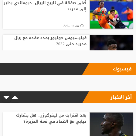
أغلى صفقة في تاريخ الريال.. ديوماندي يطير
إلى مدريد
منذ14 ساعة
فينيسيوس جونيور يمدد عقده مع ريال
مدريد حتى 2032
منذ5 ساعة
فيسبوك
بعد رفض السعودية.. نادٍ فرنسي يتوصل
لاتفاق مع هيثم حسن
آخر الاخبار
منذ18 ساعة
وسط صراع برشلونة وريال مدريد على ضمه..
رودري يحسم قراره ويختار وجهته المقبلة
بعد اقترابه من ليفركوزن.. هل يشارك
ديابي مع الاتحاد في قمة الجزيرة؟
منذ8 ساعة