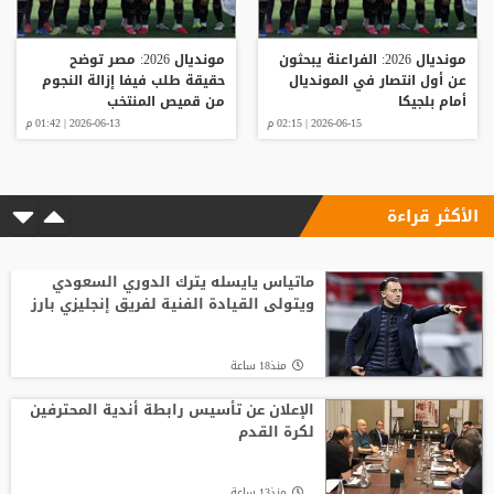
مونديال 2026: الفراعنة يبحثون
مونديال 2026: مصر توضح
عن أول انتصار في المونديال
حقيقة طلب فيفا إزالة النجوم
أمام بلجيكا
من قميص المنتخب
2026-06-15 | 02:15 م
2026-06-13 | 01:42 م
الأكثر قراءة
ماتياس يايسله يترك الدوري السعودي
ويتولى القيادة الفنية لفريق إنجليزي بارز
منذ18 ساعة
الإعلان عن تأسيس رابطة أندية المحترفين
لكرة القدم
منذ13 ساعة