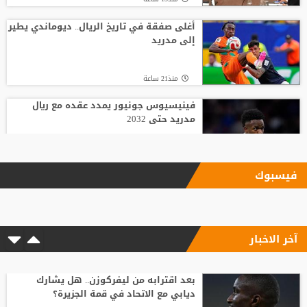
أغلى صفقة في تاريخ الريال.. ديوماندي يطير
إلى مدريد
منذ21 ساعة
فينيسيوس جونيور يمدد عقده مع ريال
مدريد حتى 2032
منذ13 ساعة
فيسبوك
الاتحاد يودع فابينيو برسالة مؤثرة
آخر الاخبار
منذ11 ساعة
وسط صراع برشلونة وريال مدريد على ضمه..
رودري يحسم قراره ويختار وجهته المقبلة
بعد اقترابه من ليفركوزن.. هل يشارك
ديابي مع الاتحاد في قمة الجزيرة؟