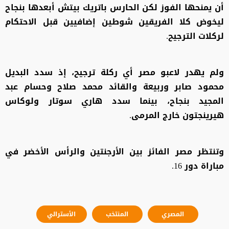
أن يمنحها الفوز لكن الحارس باتريك بيتش أبعدها بنجاح
ليخوض كلا الفريقين شوطين إضافيين قبل الاحتكام
لركلات الترجيح.
ولم يهدر لاعبو مصر أي ركلة ترجيح، إذ سدد البديل
محمود صابر وربيعة والقائد محمد صلاح وحسام عبد
المجيد بنجاح، بينما سدد هاري سوتار ولوكاس
هيرينجتون خارج المرمى.
وتنتظر مصر الفائز بين الأرجنتين والرأس الأخضر في
مباراة دور 16.
المصري
المنتخب
الأسترالي