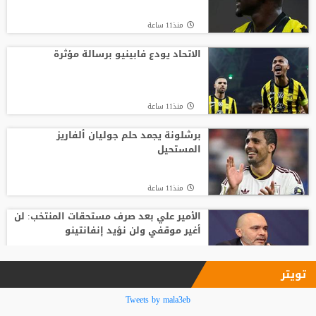
منذ16 ساعة
منذ11 ساعة
تصريح رسمي يعقد مهمة برشلونة في
صفقة المستقبل
الاتحاد يودع فابينيو برسالة مؤثرة
منذ23 ساعة
منذ11 ساعة
صدام في تدريبات أتلتيكو.. ألفاريز يطالب
سيميوني بتسهيل رحيله لبرشلونة
برشلونة يجمد حلم جوليان ألفاريز
المستحيل
منذ21 ساعة
منذ11 ساعة
الأمير علي بعد صرف مستحقات المنتخب: لن
أغير موقفي ولن نؤيد إنفانتينو
منذ13 ساعة
تويتر
فينيسيوس جونيور يمدد عقده مع ريال
Tweets by mala3eb
مدريد حتى 2032