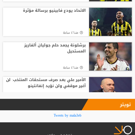
الفيفا يصرف مكافآت الأردن والأمير علي
يؤكد مجددا عدم دعمه لإنفانتينو
الاتحاد يودع فابينيو برسالة مؤثرة
منذ19 ساعة
منذ17 ساعة
بعمر 16 عاما.. لاعب يدخل تاريخ سبارتاك
موسكو برقم قياسي جديد
برشلونة يجمد حلم جوليان ألفاريز
المستحيل
منذ21 ساعة
منذ17 ساعة
الأمير علي بعد صرف مستحقات المنتخب: لن
أغير موقفي ولن نؤيد إنفانتينو
منذ18 ساعة
تويتر
فينيسيوس جونيور يمدد عقده مع ريال
Tweets by mala3eb
مدريد حتى 2032