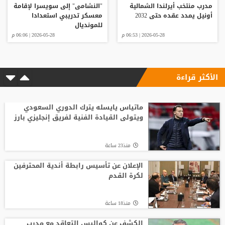
مدرب منتخب أيرلندا الشمالية
"النشامى" إلى سويسرا لإقامة
أونيل يمدد عقده حتى 2032
معسكر تدريبي استعدادا
للمونديال
2026-05-28 | 06:53 م
2026-05-28 | 06:06 م
الأكثر قراءة
ماتياس يايسله يترك الدوري السعودي
ويتولى القيادة الفنية لفريق إنجليزي بارز
منذ23 ساعة
الإعلان عن تأسيس رابطة أندية المحترفين
لكرة القدم
منذ18 ساعة
الكشف عن كواليس التعاقد مع مدرب