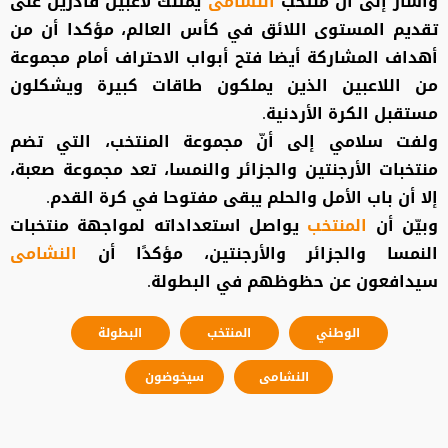
وأشار إلى أن منتخب
النشامى
يمتلك لاعبين قادرين على
تقديم المستوى اللائق في كأس العالم، مؤكدا أن من
أهداف المشاركة أيضا فتح أبواب الاحتراف أمام مجموعة
من اللاعبين الذين يملكون طاقات كبيرة ويشكلون
مستقبل الكرة الأردنية.
ولفت سلامي إلى أنّ مجموعة المنتخب، التي تضم
منتخبات الأرجنتين والجزائر والنمسا، تعد مجموعة صعبة،
إلا أن باب الأمل والحلم يبقى مفتوحا في كرة القدم.
وبيّن أن
المنتخب
يواصل استعداداته لمواجهة منتخبات
النمسا والجزائر والأرجنتين، مؤكدًا أن
النشامى
سيدافعون عن حظوظهم في البطولة.
الوطني
المنتخب
البطولة
النشامى
سيخوضون