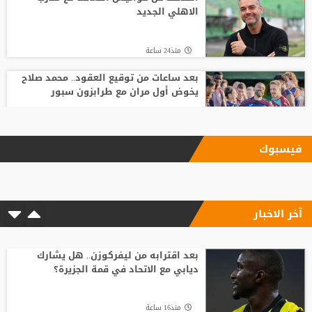
الاهلي الجديد
منذ24 ساعة
بعد ساعات من توقيع العقود.. محمد صلاح
يخوض أول مران مع طرابزون سبور
منذ18 ساعة
فيسبوك
الاتحاد يودع فابينيو برسالة مؤثرة
آخر الاخبار
منذ17 ساعة
السباق على رئاسة "الفيفا".. أول رئيس
رابطة وطنية يعارض ترشيح القطري الخليفي
بعد اقترابه من ليفركوزن.. هل يشارك
ديابي مع الاتحاد في قمة الجزيرة؟
منذ20 ساعة
منذ16 ساعة