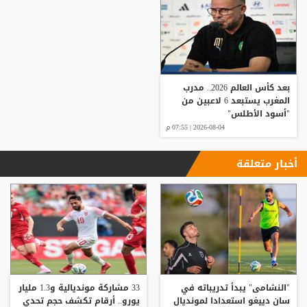
بعد كأس العالم 2026.. مدرب
المغرب يستبعد 6 لاعبين من
"أسود الأطلس"
2026-08-04 | 07:55 م
أخبار متعلقة
"النشامى" يبدأ تدريباته في
33 مشاركة مونديالية و1.3 مليار
سان دييغو استعدادا لمونديال
يورو.. أرقام تكشف حجم تحدي