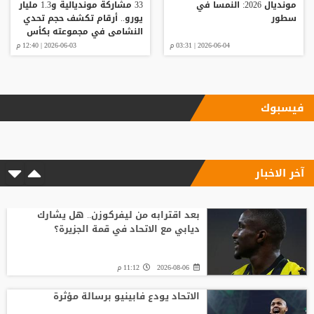
مونديال 2026: النمسا في
33 مشاركة مونديالية و1.3 مليار
سطور
يورو.. أرقام تكشف حجم تحدي
النشامى في مجموعته بكأس
العالم
2026-06-04 | 03:31 م
2026-06-03 | 12:40 م
فيسبوك
آخر الاخبار
بعد اقترابه من ليفركوزن.. هل يشارك
ديابي مع الاتحاد في قمة الجزيرة؟
2026-08-06
11:12 م
الاتحاد يودع فابينيو برسالة مؤثرة