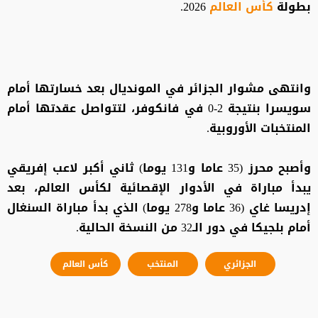
بطولة
كأس العالم
2026.
وانتهى مشوار الجزائر في المونديال بعد خسارتها أمام
سويسرا بنتيجة 2-0 في فانكوفر، لتتواصل عقدتها أمام
المنتخبات الأوروبية.
وأصبح محرز (35 عاما و131 يوما) ثاني أكبر لاعب إفريقي
يبدأ مباراة في الأدوار الإقصائية لكأس العالم، بعد
إدريسا غاي (36 عاما و278 يوما) الذي بدأ مباراة السنغال
أمام بلجيكا في دور الـ32 من النسخة الحالية.
الجزائري
المنتخب
كأس العالم