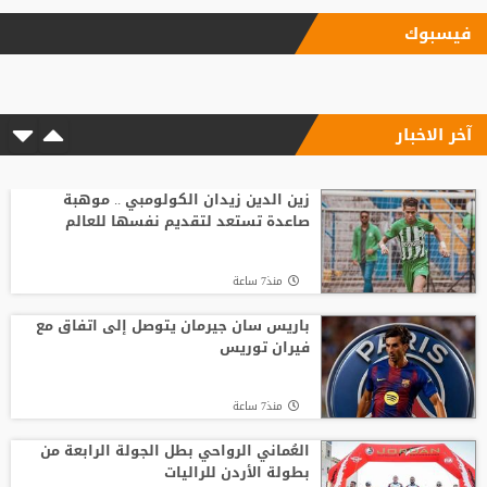
منذ14 ساعة
فيسبوك
"اليويفا" يؤكد دفع مستحقات نهاية الخدمة
لموظفة ارتبطت بعلاقة مزعومة مع إنفانتينو
آخر الاخبار
منذ16 ساعة
مع انطلاق الموسم الكروي.. تطبيق تقنية
حكم الفيديو المساعد لأول مرة
زين الدين زيدان الكولومبي .. موهبة
صاعدة تستعد لتقديم نفسها للعالم
منذ12 ساعة
منذ7 ساعة
انطلاق منافسات بطولة الحسن الدولية
العاشرة للتايكواندو
باريس سان جيرمان يتوصل إلى اتفاق مع
فيران توريس
منذ13 ساعة
منذ7 ساعة
وفاة والد ليونيل ميسي عن 68 عاما
العُماني الرواحي بطل الجولة الرابعة من
بطولة الأردن للراليات