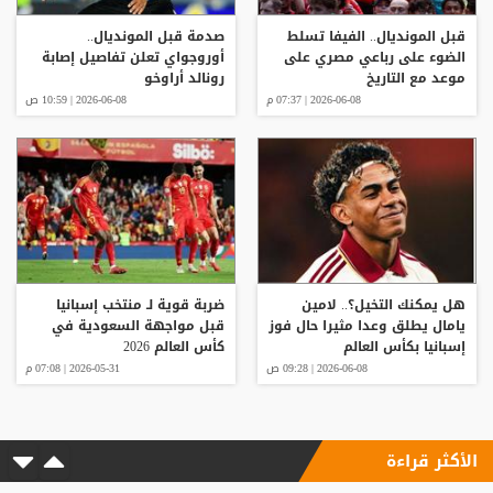
قبل المونديال.. الفيفا تسلط
صدمة قبل المونديال..
الضوء على رباعي مصري على
أوروجواي تعلن تفاصيل إصابة
موعد مع التاريخ
رونالد أراوخو
2026-06-08 | 07:37 م
2026-06-08 | 10:59 ص
هل يمكنك التخيل؟.. لامين
ضربة قوية لـ منتخب إسبانيا
يامال يطلق وعدا مثيرا حال فوز
قبل مواجهة السعودية في
إسبانيا بكأس العالم
كأس العالم 2026
2026-06-08 | 09:28 ص
2026-05-31 | 07:08 م
الأكثر قراءة