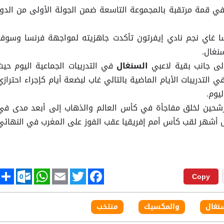
ي قمة مرتقبة بالمجموعة التاسعة ضمن الجولة الأولى من الدور
يسا غاي نجم نادي إيفرتون تأكدت جاهزيته لمواجهة فرنسا وسوف
نغال.
ى جانب بقية لاعبي
في التدريبات الجماعية اليوم حيث
السنغال
التدريبات الأيام الماضية بالتالي غاب لبضعة أيام كإجراء احترازي
يوم.
رشحين لخلق مفاجأة في كأس العالم والذهاب إلى أبعد مدى في
بل أشهر لقب كأس أمم إفريقيا عقب الفوز على المغرب في النهائي
tlook.com
hare
WhatsApp
Email
Twitter
Facebook
Copy
نغال
والمكسيك
منتخب