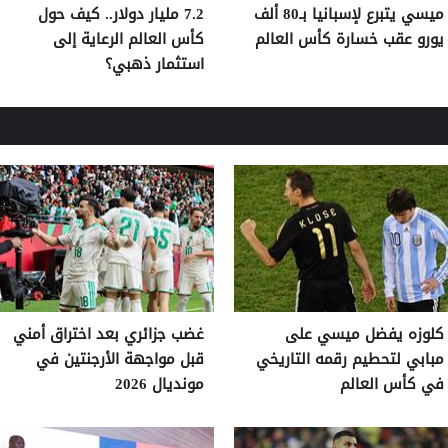
ميسي يتبرع لإسبانيا بـ80 ألف
7.2 مليار دولار.. كيف حول
يورو عقب خسارة كأس العالم
كأس العالم الرعاية إلى
استثمار ذهبي؟
كلوزه يفضل ميسي على
غضب جزائري بعد اختراق أمني
مبابي لتحطيم رقمه التاريخي
قبل مواجهة الأرجنتين في
في كأس العالم
مونديال 2026