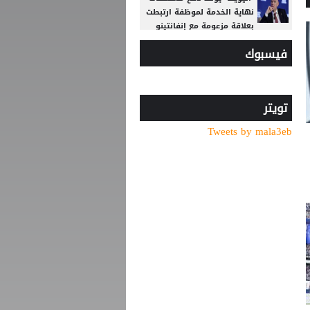
نهاية الخدمة لموظفة ارتبطت
بعلاقة مزعومة مع إنفانتينو
فيسبوك
الاتحاد الإنجليزي يقر قواعد
جديدة بعد مأساة وفاة لاعب
شاب
الاتحاد يواصل صدارة الدوري
تويتر
النسوي تحت 14
Tweets by mala3eb
وفاة والد ليونيل ميسي عن
68 عاما
قبل بداية الموسم الجديد..
رونالدو يوجه صدمة كبرى إلى
جماهير النصر السعودي
15 ميدالية للأردن في افتتاح
بطولة الحسن للتايكواندو