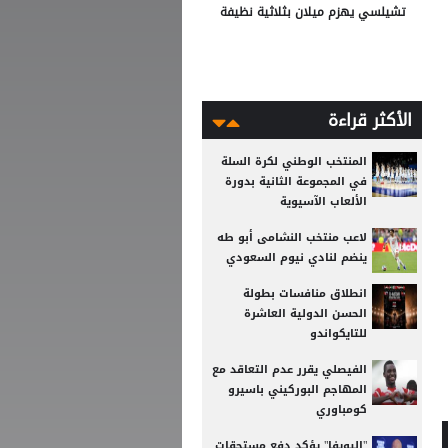
تشيلسي يهزم ميلان بثلاثية نظيفة
الأكثر قراءة
المنتخب الوطني لكرة السلة
في المجموعة الثانية بدورة
الألعاب الآسيوية
لاعب منتخب النشامى أبو طه
ينضم لنادي نيوم السعودي
انطلاق منافسات بطولة
الحسن الدولية العاشرة
للتايكواندو
الفيصلي يقرر عدم التعاقد مع
المهاجم البوركيني باسيرو
كومباوري
"اليويفا" يؤكد دفع مستحقات