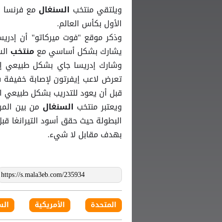
ويلتقي منتخب
مع فرنسا ف
السنغال
الأول بكأس العالم.
وذكر موقع ''فوت ميركاتو'' أن إدر
يشارك بشكل أساسي مع
الس
منتخب
وشارك إدريسا جاي بشكل طبيعي إل
تعرض لاعب إيفرتون لإصابة خفيفة في 
قبل أن يعود للتدريب بشكل طبيعي ال
ويعتبر منتخب
من بين الم
السنغال
البطولة حيث حقق أسود التيرانغا ق
بهدف مقابل لا شيء.
المتحدة
الأمريكية
الس