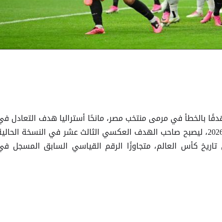
دفًا بالخطأ في مرمى منتخب مصر، مانحًا أستراليا هدف التعادل في
مواجهة الدور الـ32 من كأس العالم 2026، ليصبح صاحب الهدف العكسي الثالث عشر في النسخة الحالي
تاريخ كأس العالم، متجاوزًا الرقم القياسي السابق المسجل في