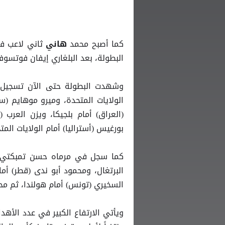
كما أصبح محمد
ثاني لاعب ف
هاني
البطولة، بعد البلغاري إيفان فوتسوف 
الولايات المتحدة، وميرو موهايم (
(العراق) أمام بلجيكا، ويزن العرب (
بورغيس (أستراليا) أمام الولايات المت
كما سجل في مرماه حسن تمبكتي (ال
البرتغال، ومحمود أبو ندى (قطر) أم
السخيري (تونس) أمام هولندا، ثم مح