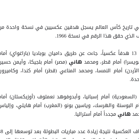
ي تاريخ كأس العالم يسجل هدفين عكسيين في نسخة واحدة من
الذي حقق هذا الرقم في نسخة 1966.
وشهدت البطولة حتى الآن تسجيل 13 هدفاً عكسياً، جاءت عن طريق داميان بوباديا (باراغواي) أما
سويسرا) أمام قطر، ومحمد
(مصر) أمام بلجيكا، وأيمن حسين
هاني
الأردن) أمام النمسا، ومحمد المناعي (قطر) أمام كندا، وكاميرون
حدة.
سعودية) أمام إسبانيا، وأبدوفوهد نعمتوف (أوزبكستان) أمام
ام البوسنة والهرسك، وياسين بونو (المغرب) أمام هايتي، وإلياس
مد
مجدداً أمام أستراليا.
هاني
ويأتي الارتفاع الكبير في عدد الأهداف العكسية نتيجة زيادة عد