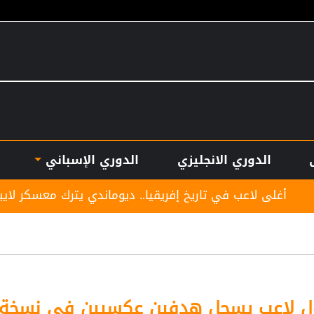
الدوري الانجليزي
الدوري الإسباني
تاريخ إفريقيا.. ديوماندي يترك معسكر لايبزيغ للانضمام لريال 
ول لاعب يسجل هدفين عكسيين في نسخة