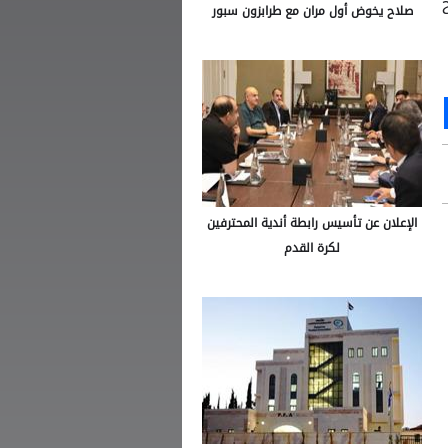
صلاح يخوض أول مران مع طرابزون سبور
Ou
S
الإعلان عن تأسيس رابطة أندية المحترفين
لكرة القدم