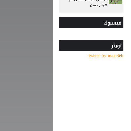
هيثم حسن
ضربة أوروبية.. مقترح إنفانتينو
فيسبوك
يلقى رفضًا جديدًا
تصريح رسمي يعقد مهمة
برشلونة في صفقة المستقبل
تويتر
صدام في تدريبات أتلتيكو..
Tweets by mala3eb
ألفاريز يطالب سيميوني
بتسهيل رحيله لبرشلونة
رجلا أعمال في مقر نادي
الوحدات... ما القصة؟
لجنة أوضاع اللاعبين تصدر
قرارات بحق أندية المحترفين