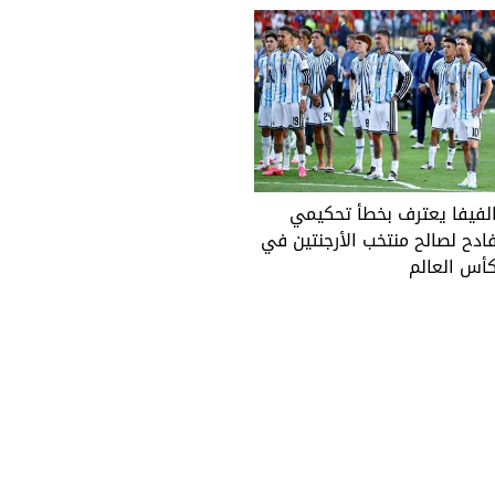
لفيفا يعترف بخطأ تحكيمي
ادح لصالح منتخب الأرجنتين في
أس العالم