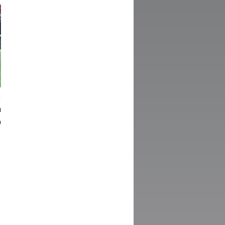
ا
ف
ك