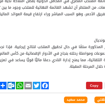
قائمة المنتخب المصري في المحافل الدولية بفضل امتلاكه نخبة من
أفضل العناصر المحلية. وب
للفريق الأحمر، وهو السبب المباشر وراء ارتفاع قيمة العوائد المالية
ونديال
م المذكورة سلفًا في حال تحقيق المنتخب لنتائج إيجابية. فإذا نجح
عات ومواصلة رحلته بنجاح في الأدوار الإقصائية من كأس العالم،
تلقائية، مما يمنح إدارة النادي دعمًا ماليًّا قويًّا يساعد في تعزيز
خلال المرحلة المقبلة.
tlook.com
hare
WhatsApp
Email
Twitter
Facebook
Copy
أهلي
محمد سعيد