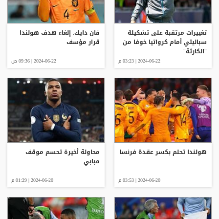
تغييرات مرتقبة على تشكيلة
فان دايك: إلغاء هدف هولندا
سباليتي أمام كرواتيا خوفا من
قرار مؤسف
"الكارثة"
2024-06-22 | 03:23 م
2024-06-22 | 09:36 ص
هولندا تحلم بكسر عقدة فرنسا
محاولة أخيرة تحسم موقف
مبابي
2024-06-20 | 03:53 م
2024-06-20 | 01:29 م