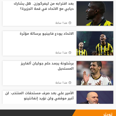
رابطة وطنية يعارض ترشيح القطري الخليفي
بعد اقترابه من ليفركوزن.. هل يشارك
ديابي مع الاتحاد في قمة الجزيرة؟
منذ11 ساعة
منذ7 ساعة
الفيفا يصرف مكافآت الأردن والأمير علي
يؤكد مجددا عدم دعمه لإنفانتينو
الاتحاد يودع فابينيو برسالة مؤثرة
منذ10 ساعة
منذ7 ساعة
بعمر 16 عاما.. لاعب يدخل تاريخ سبارتاك
موسكو برقم قياسي جديد
برشلونة يجمد حلم جوليان ألفاريز
المستحيل
منذ12 ساعة
منذ7 ساعة
الأمير علي بعد صرف مستحقات المنتخب: لن
أغير موقفي ولن نؤيد إنفانتينو
منذ9 ساعة
تويتر