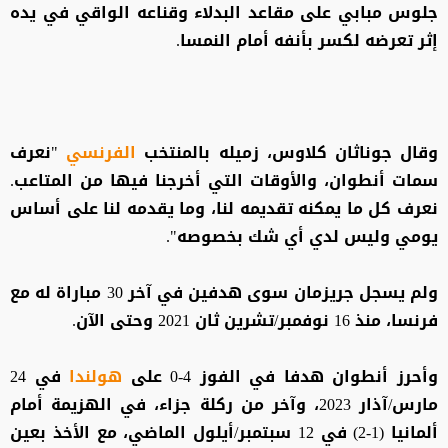
جلوس مبابي على مقاعد البدلاء وقناعه الواقي في يده
إثر تعرضه لكسر بأنفه أمام النمسا.
وقال جوناثان كلاوس، زميله بالمنتخب
الفرنسي
"نعرف
سمات أنطوان، والأوقات التي أخرجنا فيها من المتاعب.
نعرف كل ما يمكنه تقديمه لنا، وما يقدمه لنا على أساس
يومي وليس لدي أي شك بخصوصه".
ولم يسجل جريزمان سوى هدفين في آخر 30 مباراة له مع
فرنسا، منذ 16 نوفمبر/تشرين ثان 2021 وحتى الآن.
وأحرز أنطوان هدفا في الفوز 4-0 على
هولندا
في 24
مارس/آذار 2023، وآخر من ركلة جزاء، في الهزيمة أمام
ألمانيا (1-2) في 12 سبتمبر/أيلول الماضي، مع الأخذ بعين