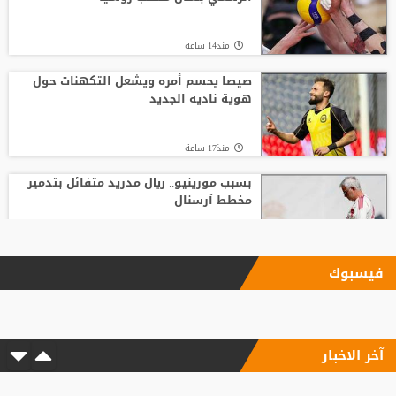
منذ14 ساعة
صيصا يحسم أمره ويشعل التكهنات حول
هوية ناديه الجديد
منذ17 ساعة
بسبب مورينيو.. ريال مدريد متفائل بتدمير
مخطط آرسنال
منذ21 ساعة
فيسبوك
الاتحاد يودع فابينيو برسالة مؤثرة
آخر الاخبار
منذ7 ساعة
السباق على رئاسة "الفيفا".. أول رئيس