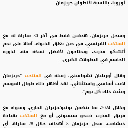
أوروبا، بالنسبة لأنطوان جريزمان.
وسجل جريزمان، هدفين فقط في آخر 30 مباراة له مع
المنتخب
الفرنسي، في حين يعلق الديوك، آمالا على نجم
أتلتيكو مدريد، ويحتاجون لأفضل نسخة منه، لدوره
الحاسم في البطولات الكبرى.
وقال أوريليان تشواميني، زميله في
المنتخب
"جريزمان
لاعب أساسي واستثنائي.. لقد أظهر ذلك طوال الموسم
ويثبت ذلك كل يوم".
وخلال 2024، بما يتضمن يونيو/حزيران الجاري، وسواء مع
فريق المدرب دييجو سيميوني أو مع
المنتخب
بقيادة
ديشامب، سجل جزيزمان 8 أهداف خلال 28 مباراة، أي