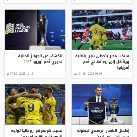
منتخب مصر يتخطى بنين بثلاثية
الكشف عن الجوائز المالية
ويتأهل إلى ربع نهائي أمم
لدوري أمم أوروبا 2027
أفريقيا
2026-01-06 | 04:15 ص
2025-12-13 | 07:38 م
إطلاق الشعار الرسمي لبطولة
بسبب كوسوفو..رومانيا تواجه
يورو 2028 في لندن
البوسنة والهرسك بدون