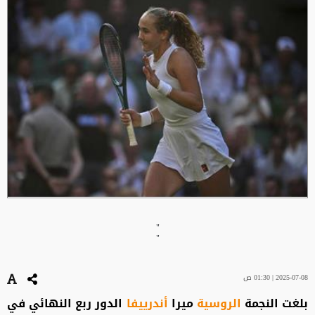
"
"
2025-07-08 | 01:30 ص
بلغت النجمة
الروسية
ميرا
أندرييفا
الدور ربع النهائي في