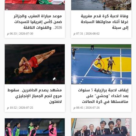
وفاة لاعبة كرة قدم مغربية
موعد مباراة المغرب والجزائر
غرقا أثناء محاولتها السباحة
ضمن كأس إفريقيا للسيدات
إلى سبتة
2026.. والقنوات الناقلة
2026-08-02 | 07:31 م
2026-07-30 | 06:33 م
إيقاف لاعبة برازيلية 5 سنوات
مشهد يصدم الحاضرين.. سقوط
بعد اعتداء "وحشي" على
مروع لنجم الجمباز الإنجليزي
منافستها في كرة الصالات
لانغتون
2026-07-26 | 08:45 م
2026-07-25 | 10:52 م