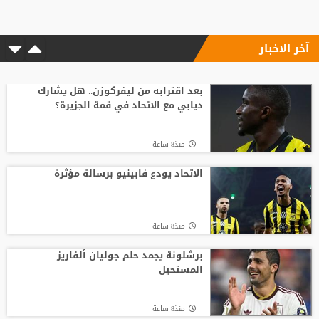
آخر الاخبار
منذ8 ساعة
وسط صراع برشلونة وريال مدريد على ضمه..
رودري يحسم قراره ويختار وجهته المقبلة
بعد اقترابه من ليفركوزن.. هل يشارك
ديابي مع الاتحاد في قمة الجزيرة؟
منذ12 ساعة
منذ8 ساعة
أسطورة التحكيم الإنجليزي يلحق بمحمد
صلاح في تركيا رسميًا
الاتحاد يودع فابينيو برسالة مؤثرة
منذ20 ساعة
منذ8 ساعة
مدرب الأهلي الجديد ينذر بموسم صفري ..
برشلونة يجمد حلم جوليان ألفاريز
المستحيل
منذ17 ساعة
منذ8 ساعة