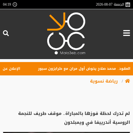
الجمعة
2026-08-07
04:19
ود.. محمد صلاح يخوض أول مران مع طرابزون سبور
الإعلان عن تأسيس 
رياضة نسوية
لم تدرك لحظة فوزها بالمباراة.. موقف طريف للنجمة
الروسية أندرييفا في ويمبلدون