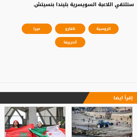
ستلتقي اللاعبة السويسرية بليندا بنسيتش.
الروسية
نافارو
ميرا
أندرييفا
إقرأ ايضا