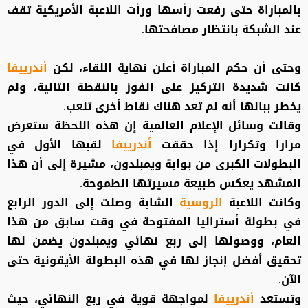
بالمباراة حتى رفعت رأسها ورأت اللاعبة الأمريكية تقف
عند الشبكة بانتظار مصافحتها.
وحتى أن حكم المباراة أعلن نهاية اللقاء، لكن
أندرييفا
كانت شديدة التركيز على الفوز بالنقطة التالية، ولم
يخطر ببالها أنه لم تعد هناك نقاط أخرى تلعب.
وقالت وسائل الإعلام العالمية إن هذه اللحظة ستعرض
مرارا وتكرارا إذا حققت
أندرييفا
لقبها الأول في
البطولات الكبرى من بوابة ويمبلدون، مشيرة إلى أن هذا
المشهد يعكس طبيعة مسيرتها الطموحة.
وكانت اللاعبة
الروسية
الشابة وصلت إلى الدور الرابع
في بطولة أستراليا المفتوحة في وقت سابق من هذا
العام، ووصولها إلى ربع نهائي ويمبلدون يضمن لها
تحقيق أفضل إنجاز لها في هذه البطولة الأيقونية حتى
الآن.
وتستعد
أندرييفا
لمواجهة قوية في ربع النهائي، حيث