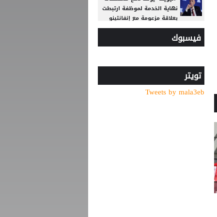
نهاية الخدمة لموظفة ارتبطت
بعلاقة مزعومة مع إنفانتينو
فيسبوك
"النادي اتخذ قراره".. أول
تعليق لسيميوني على أزمة
ألفاريز
الاتحاد يواصل صدارة الدوري
تويتر
النسوي تحت 14
Tweets by mala3eb
لوكا زيدان يودع غرناطة ويوقع
لناد إسباني جديد
قبل بداية الموسم الجديد..
رونالدو يوجه صدمة كبرى إلى
جماهير النصر السعودي
15 ميدالية للأردن في افتتاح
بطولة الحسن للتايكواندو