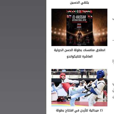
يلتقي الحسين
مساء أمس فوزا على فريق الراية بنتيجة 25-1، فيما تفوق شفا بدران على شباب بشرى 11-
انطلاق منافسات بطولة الحسن الدولية
العاشرة للتايكواندو
ن 13، البترا
ت
15 ميدالية للأردن في افتتاح بطولة