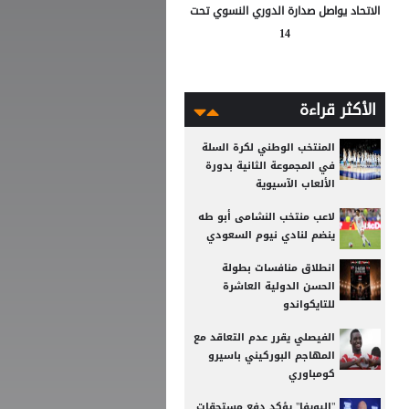
الاتحاد يواصل صدارة الدوري النسوي تحت
14
الأكثر قراءة
المنتخب الوطني لكرة السلة
في المجموعة الثانية بدورة
الألعاب الآسيوية
لاعب منتخب النشامى أبو طه
ينضم لنادي نيوم السعودي
انطلاق منافسات بطولة
الحسن الدولية العاشرة
للتايكواندو
الفيصلي يقرر عدم التعاقد مع
المهاجم البوركيني باسيرو
كومباوري
"اليويفا" يؤكد دفع مستحقات