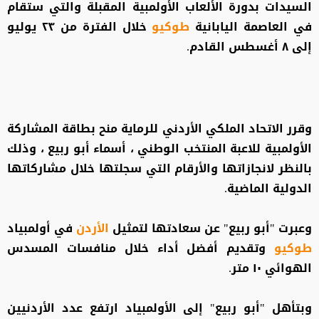
السيدات بدورة الألعاب الأولمبية المقبلة والتي ستقام
في العاصمة اليابانية
طوكيو
خلال الفترة من ٢٣ يوليو
إلى ٨ أغسطس القادم.
وقرر الاتحاد الملكي الأردني للرماية منح بطاقة المشاركة
الأولمبية للاعبة المنتخب الوطني ، أسماء أبو ربيع ، وذلك
بالنظر لانجازاتها والأرقام التي سجلتها خلال مشاركاتها
الدولية الماضية.
وعبرت "أبو ربيع" عن سعادتها لتمثيل
الأردن
في أولمبياد
طوكيو
وتقديم أفضل أداء خلال منافسات المسدس
الهوائي ١٠ متر.
وبتأهل "أبو ربيع" إلى الأولمبياد ارتفع عدد الأردنيين