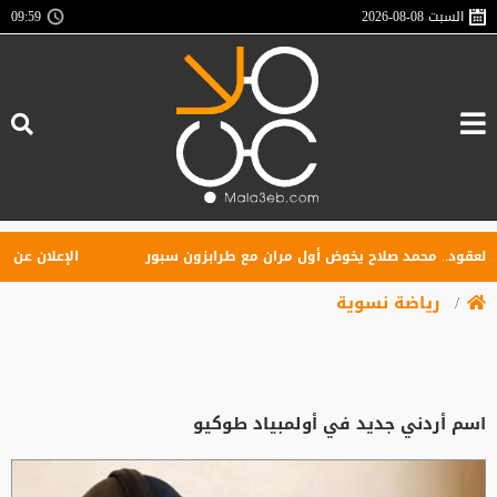
السبت
2026-08-08
09:59
قود.. محمد صلاح يخوض أول مران مع طرابزون سبور
الإعلان عن تأسيس
رياضة نسوية
اسم أردني جديد في أولمبياد طوكيو