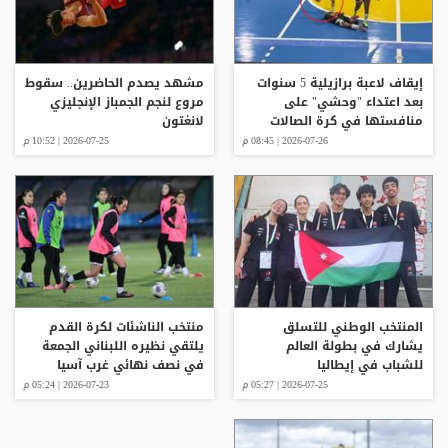
إيقاف لاعبة برازيلية 5 سنوات
مشهد يصدم الحاضرين.. سقوط
بعد اعتداء "وحشي" على
مروع لنجم الجمباز الإنجليزي
منافستها في كرة الصالات
لانغتون
2026-07-26 | 08:45 م
2026-07-25 | 10:52 م
المنتخب الوطني للتسلق
منتخب الناشئات لكرة القدم
يشارك في بطولة العالم
يلتقي نظيره اللبناني الجمعة
للشباب في إيطاليا
في نصف نهائي غرب آسيا
2026-07-25 | 05:27 م
2026-07-23 | 05:24 م