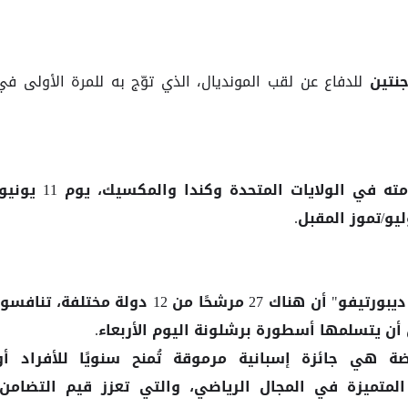
للدفاع عن لقب المونديال، الذي توّج به للمرة الأولى في
جنتين
مته في
وكندا والمكسيك، يوم 11 يون
الولايات المتحدة
من جانبها ذكرت صحيفة "موندو ديبورتيفو" أن هناك 27 مرشحًا من 12 دولة مختلفة، تنافس
ل أن يتسلمها أسطورة
اليوم الأربعاء.
برشلونة
ة هي جائزة إسبانية مرموقة تُمنح سنويًا للأفراد أو
لمتميزة في المجال الرياضي، والتي تعزز قيم التضامن،