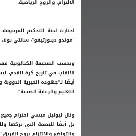
الالتزام، والروح الرياضية.
اختارت لجنة التحكيم المرموقة،
"موندو ديبورتيفو"، سانتي نولا، 
وبحسب الصحيفة الكتالونية فقد 
الألقاب في تاريخ كرة القدم، لي
أيضًا لـ"جهوده الخيرية الدؤوبة 
التعليم والرعاية الصحية".
ونال ليونيل
احترام جميع
ميسي
بل أيضًا للبصمة التي تركها ول
والتواضع والالتزام بروح الفريق".