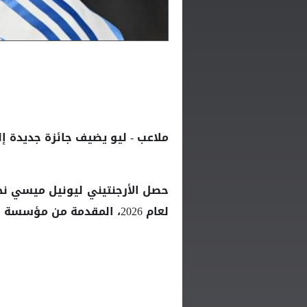
ملاعب - ليو يضيف جائزة جديدة إل
حصل الأرجنتيني ليونيل
نج
ميسي
لعام 2026، المقدمة من مؤسسة أميرة أستورياس، وذلك قبل أيام من انطلاق المونديال.