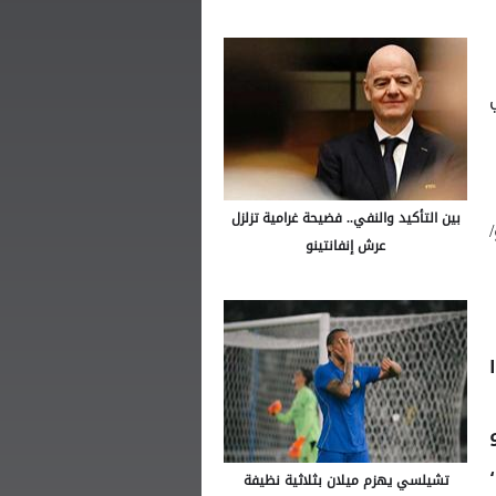
بين التأكيد والنفي.. فضيحة غرامية تزلزل
يو/
عرش إنفانتينو
وا
تشيلسي يهزم ميلان بثلاثية نظيفة