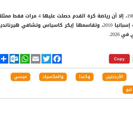
ورغم انطلاق هذه الجائزة عام 1987، إلا أن رياضة كرة القدم حصلت عليها 4 مرات فقط مم
في منتخب البرازيل 2002 ومنتخب إسبانيا 2010، وتقاسمها إيكر كاسياس وتشافي هيرناندي
في 2026.
tlook.com
hare
WhatsApp
Email
Twitter
Facebook
Copy
الأرجنتين
وكندا
والمكسيك
ميسي
ليو