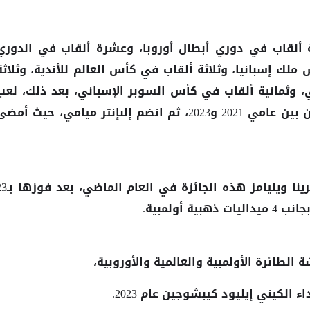
ة ألقاب في دوري أبطال أوروبا، وعشرة ألقاب في الدوري
لك إسبانيا، وثلاثة ألقاب في كأس العالم للأندية، وثلاثة
 وثمانية ألقاب في كأس السوبر الإسباني، بعد ذلك، لعب
الأرجنتيني مع باريس سان جيرمان بين عامي 2021 و2023، ثم انضم إلىإنتر ميامي، حيث أمض
ونالت لاعبة التنس الأمريكية سيرينا ويليامز هذه الجائزة
ة أولمبية.
ة الطائرة الأولمبية والعالمية والأوروبية،