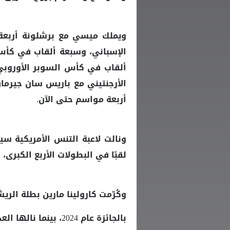
ويملك
مع
أربع
ميسي
برشلونة
الإسباني، وسبعة ألقاب في كأس م
ألقاب في كأس السوبر الأوروبي،
أربعة مواسم حتى الآن.
لقبًا في البطولات الأربع الكبرى، بجانب 4 ميداليات ذهبي
وكُرّمت كارولينا مارين بطلة الريش
بالجائزة عام 2024، بينما نالها العداء الكيني إيليود كيبشوجين عام 2023.