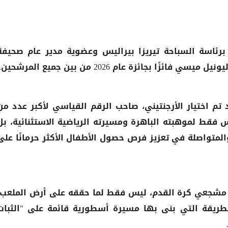
 برئاسة السباحة تيريزا بيراليس وعضوية مدير عام صحيفة
ليونيل
فائزًا بجائزة عام 2026 من بين جميع المرشحين.
ميسي
تم اختيار الأرجنتيني، صاحب الرقم القياسي لأكبر عدد من
س فقط لموهبته الباهرة ومسيرته الرياضية الاستثنائية، بل
والمتواصلة في تعزيز فرص حصول الأطفال الأكثر حرمانًا على
 مشجعي كرة القدم، ليس فقط لما حققه على أرض الملعب،
لطريقة التي بنى بها مسيرة أسطورية قائمة على "الثبات