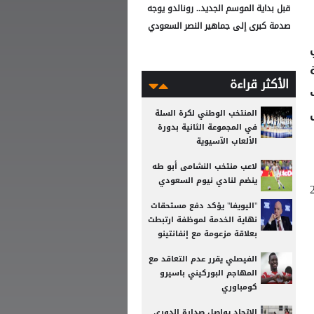
قبل بداية الموسم الجديد.. رونالدو يوجه
صدمة كبرى إلى جماهير النصر السعودي
الأكثر قراءة
ى
المنتخب الوطني لكرة السلة
في المجموعة الثانية بدورة
الألعاب الآسيوية
لاعب منتخب النشامى أبو طه
ينضم لنادي نيوم السعودي
 في العام الماضي، بعد فوزها بـ23
"اليويفا" يؤكد دفع مستحقات
نهاية الخدمة لموظفة ارتبطت
بعلاقة مزعومة مع إنفانتينو
الفيصلي يقرر عدم التعاقد مع
المهاجم البوركيني باسيرو
كومباوري
الاتحاد يواصل صدارة الدوري