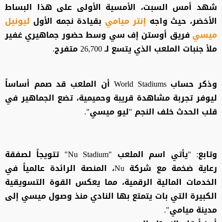
شهد أمس السبت، الأمسية الأولى على هذا البساط
الأخضر، حيث واجه
إنتر ميامي
بقيادة نجمه الأول
ليونيل
ميسي
فريق أوستن إف سي وسط حضور جماهيري غفير
ملأ جنبات الملعب الذي يتسع لـ 26,700 متفرج.
وذكر حساب World Stadiums أن الملعب قد صمم أساساً
ليوفر تجربة مشاهدة قريبة وحميمية، تضع الجماهير في
قلب الحدث خلف النجم "ليو ميسي".
وتابع: "يأتي اسم الملعب "Nu Stadium" تتويجاً لصفقة
رعاية ضخمة مع شركة Nu، المنصة الرائدة عالمياً في
الخدمات المالية الرقمية، مما يعكس القوة التسويقية
الكبيرة التي بات يتمتع بها النادي منذ وصول ميسي إلى
مدينة ميامي".