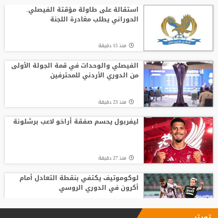
على أزمة ألفاريز
استقالة على طاولة مؤقتة الفيصلي..
الحوراني يطلب مغادرة اللجنة
منذ7 ساعة
منذ 15 دقيقة
الاتحاد يواصل صدارة الدوري النسوي تحت 14
الفيصلي والوحدات في قمة الجولة الأولى
من الدوري الأردني للمحترفين
منذ5 ساعة
منذ 23 دقيقة
افتتاح دورة "سبارتاكياد شعوب روسيا" 2026
في يكاترينبورغ
ليفربول يحسم صفقة أراخو لاعب برشلونة
منذ3 ساعة
منذ 27 دقيقة
لوكوموتيف يكتفي بنقطة التعادل أمام
أكرون في الدوري الروسي
منذ2 ساعة
تويتر