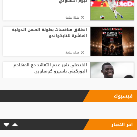
نيوم السعودي
منذ5 ساعة
انطلاق منافسات بطولة الحسن الدولية
العاشرة للتايكواندو
منذ5 ساعة
الفيصلي يقرر عدم التعاقد مع المهاجم
البوركيني باسيرو كومباوري
منذ6 ساعة
فيسبوك
"اليويفا" يؤكد دفع مستحقات نهاية الخدمة
لموظفة ارتبطت بعلاقة مزعومة مع إنفانتينو
آخر الاخبار
منذ7 ساعة
"النادي اتخذ قراره".. أول تعليق لسيميوني