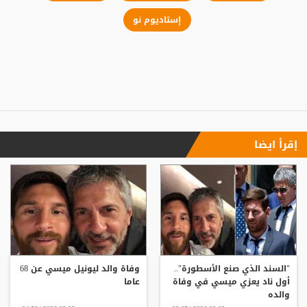
إستاديوم نو
إقرأ ايضا
"السند الذي صنع الأسطورة"..
وفاة والد ليونيل ميسي عن 68
أول ناد يعزي ميسي في وفاة
عاما
والده