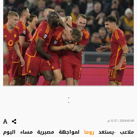
"
"
2024-05-09 | 12:57 م
ملاعب -يستعد
روما
لمواجهة مصيرية مساء اليوم