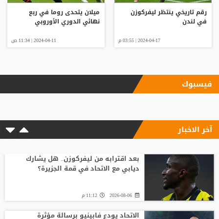
رقم تاريخي ينتظر ليفركوزن
ميلان يتحدى روما في ربع
في لندن
نهائي الدوري الأوروبي
2024-04-17 | 03:55 م
2024-04-11 | 11:34 ص
فيسبوك
آخر الاخبار
بعد اقترابه من ليفركوزن.. هل يشارك
ديابي مع الاتحاد في قمة الجزيرة؟
2026-08-06
11:12 م
الاتحاد يودع فابينيو برسالة مؤثرة