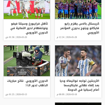
كريستال بالاس يهزم رايو
تأهل فرايبورغ وسيلتا فيغو
فايكانو ويتوج بدوري المؤتمر
ونوتنغهام لدور الثمانية في
الأوروبي
الدوري الأوروبي
2026-05-28 | 12:24 م
2026-03-20 | 01:36 ص
الأرجنتين تواجه غواتيمالا وديا
الدوري الأوروبي.. نتائج مباريات
بعد إلغاء نهائي فايناليسما
الذهاب لدور الـ16
أمام إسبانيا في الدوحة
2026-03-18 | 08:09 م
2026-03-13 | 01:25 ص