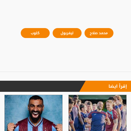
محمد صلاح
ليفربول
كلوب
إقرأ ايضا