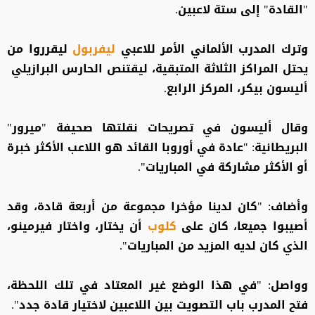
"القادة" إلى ستة لاعبين.
وترك المدرب الألماني الأمر للاعبي
ليفربول
ليقرروا من
يحتل المراكز الثلاثة المتبقية، ليقتنص الحارس البرازيلي
أليسون بيكر، المركز الرابع.
وقال أليسون في تصريحات نقلتها صحيفة "ميرور"
البريطانية: "عادة في أوروبا القائد هو اللاعب الأكثر خبرة
أو الأكثر مشاركة في المباريات".
وأضاف: "كان لدينا مؤخرا مجموعة من أربعة قادة، وقد
أصيبوا جميعا، كان على
كلوب
أن يختار، واختار فيرمينو،
الذي كان لديه المزيد من المباريات".
وواصل: "في هذا الوضع غير المعتاد في تلك اللحظة،
فتح المدرب باب التصويت بين اللاعبين لاختيار قادة جدد".