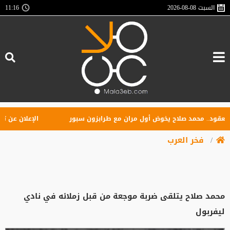
السبت
2026-08-08
11:16
د.. محمد صلاح يخوض أول مران مع طرابزون سبور
الإعلان عن تأسيس ر
فخر العرب
محمد صلاح يتلقى ضربة موجعة من قبل زملائه في نادي
ليفربول