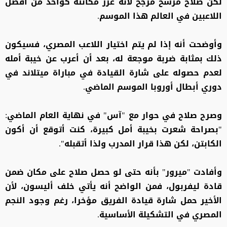
لكن صلاح مرشح مرجح لأنه عزز مكانته كواحد من أفضل
اللاعبين في العالم هذا الموسم.
وأوضحت أنه إذا لم يتم اختيار اللاعب المصري، فسيكون
ذلك بمثابة ضربة موجعة له، بعد أن أعرب عن خيبة أمله
لعدم حصوله على شارة القيادة في مباراة ميتلاند في
دوري أبطال أوروبا الموسم الماضي.
وصرح صلاح في حوار مع "آس" في نهاية العام الماضي:
"بصراحة شعرت بخيبة أمل كبيرة، كنت أتوقع أن أكون
الكابتن، لكن هذا قرار المدرب ولذا أتقبله".
وأفادت "ميرور" بأنه حتى لو حصل صلاح على مكان ضمن
قادة ليفربول، فمن الواضح أنه يأتي خلف أليسون، لأن
الأخير حمل شارة قيادة الفريق مؤخرا، رغم وجود النجم
المصري في التشكيلة الأساسية.