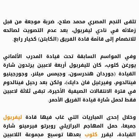
تلقى النجم المصري محمد صلاح، ضربة موجعة من قبل
زملائه في نادي ليفربول، بعد عدم التصويت لصالحه
للانضمام إلى قائمة قادة الفريق (الكابتن) كخيار رابع.
وفي المواسم السابقة تحت قيادة المدرب الألماني
يورغن كلوب، كان لليفربول أربعة لاعبين يرتدون شارة
القيادة (جوردان هندرسون، وجيمس ميلنر، وجورجينيو
فينالدوم، وفيرغيل فان دايك)، ولكن بعد رحيل فينالدوم
في فترة الانتقالات الصيفية الأخيرة، تبقى ثلاثة لاعبين
فقط لحمل شارة قيادة الفريق الأحمر.
وخلال إحدى المباريات التي غاب فيها قادة
ليفربول
جميعا، حمل المهاجم البرازيلي روبرتو فيرمينو شارة
القيادة، ليقرر
كلوب
بعدها توسيع مجموعة اللاعبين