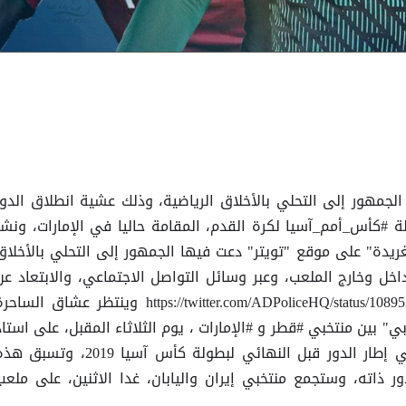
مهور إلى التحلي بالأخلاق الرياضية، وذلك عشية انطلاق الدور
للنسخة الـ 17 من بطولة #كأس_أمم_آسيا لكرة القدم، المقامة حاليا في الإمارات، ونش
دة" على موقع "تويتر" دعت فيها الجمهور إلى التحلي بالأخلاق
خل وخارج الملعب، وعبر وسائل التواصل الاجتماعي، والابتعاد عن
التغريدات السلبية. https://twitter.com/ADPoliceHQ/status/1089528866383773697 وينتظر عشاق السا
بي" بين منتخبي #قطر و #الإمارات ، يوم الثلاثاء المقبل، على استاد
محمد بن زايد بالعاصمة أبوظبي، في إطار الدور قبل النهائي لبطولة كأس آسيا 2019، وتسب
ور ذاته، وستجمع منتخبي إيران واليابان، غدا الاثنين، على ملعب