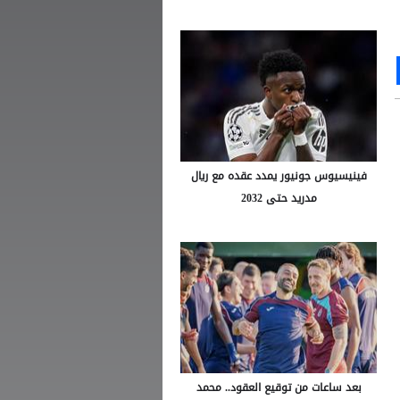
Ou
S
فينيسيوس جونيور يمدد عقده مع ريال
مدريد حتى 2032
بعد ساعات من توقيع العقود.. محمد