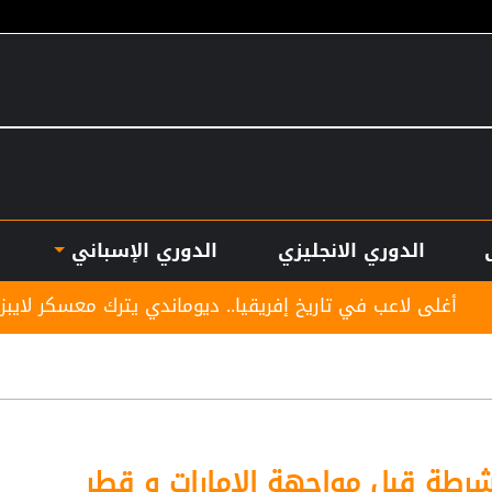
الدوري الانجليزي
الدوري الإسباني
في تاريخ إفريقيا.. ديوماندي يترك معسكر لايبزيغ للانضمام لر
شرطة قبل مواجهة الإمارات و قطر