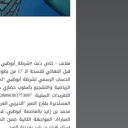
ملاعب - خاص دعت #شرطة_أبوظبي الج
قبل النهائي 
الحساب الرسمي لشرطة أبوظبي "تغري
الرياضية والتشجيع بأسلوب حضاري دا
المستديرة بفارغ الصبر "الديربي العر
المباراة، المواجهة الثانية ضمن الد
استاد هزاع بن زايد بمدينة العين.