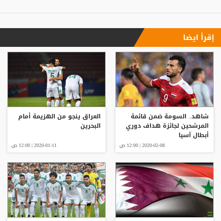
إقرأ ايضا
شاهد.. السومة ضمن قائمة
العراق ينجو من الهزيمة أمام
المرشحين لجائزة هداف دوري
البحرين
أبطال آسيا
2020-02-08 | 12:00 ص
2020-01-11 | 12:00 ص