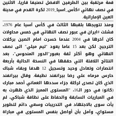
قمة مرتقبة بين الطرفين الافضل تصنيفا قاريا، الاثنين
في نصف نهائي #كأس_اسيا_2019 لكرة القدم في مدينة
العين الإماراتية.
ومنذ تتويجها بلقبها الثالث في كأس آسيا عام 1976،
فشلت #ايران في عبور نصف النهائي في خمس محاولات
كان آخرها في 2004 عندما خسرت امام الصين بركلات
الترجيح. لكن بعد 15 عاما يعود "تيم ميلي" الى نصف
النهائي وهو أكثر ثقة بعبور"الدور المنحوس"، بعد
النتائج اللافتة التي حققها في النسخة الحالية بأربعة
انتصارات وتعادل وحيد وتسجيل 12 هدفا وبقاء شباك
حارس مرماه علي رضا بيرانفند نظيفة. وقال بيرانفند
الذي كان تصدى لركلة جزاء سددها العماني أحمد مبارك
(كانو) في دور الـ16، "المستوى المميز الذي ظهرت به
في المباريات السابقة والحفاظ على نظافة شباكي، لم
يأت سوى بالاجتهاد في التدريبات وسعي دائم لتطوير
مستواي، وآمل بأن أواصل بنفس المستوى في مباراة