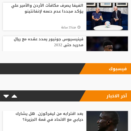
الفيفا يصرف مكافآت الأردن والأمير علي
يؤكد مجددا عدم دعمه لإنفانتينو
منذ23 ساعة
فينيسيوس جونيور يمدد عقده مع ريال
مدريد حتى 2032
منذ21 ساعة
فيسبوك
الاتحاد يودع فابينيو برسالة مؤثرة
آخر الاخبار
منذ20 ساعة
السباق على رئاسة "الفيفا".. أول رئيس
رابطة وطنية يعارض ترشيح القطري الخليفي
بعد اقترابه من ليفركوزن.. هل يشارك
ديابي مع الاتحاد في قمة الجزيرة؟
منذ24 ساعة