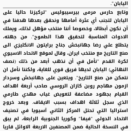
اليابان".
وتابع حارس مرمى بيرسيبوليس "تركيزنا حاليا على
اليابان لتجنب أي عثرة أمامها ونحقق بعدها هدفنا في
أن نكون أبطالا، وخصوصا أننا منتخب مؤهل لذلك، ويملك
الادوات المناسبة لتحقيق هذا الطموح". من جهته،
يتطلع علي رضا جهانبخش جناح برايتون الانكليزي الى
صنع التاريخ مع منتخب ايران، وقال لموقع الاتحاد الاسيوي
لكرة القدم "نأمل في أن نذهب أبعد من ذلك (نصف
النهائي) اليابان لديها فريق قوي للغاية، ولكننا نأمل ان
نتمكن من صنع التاريخ". ويتعين على جهانبخش وسردار
ازمون مهاجم روبن كازان الروسي صاحب أربعة اهداف
القيام بجهود مضاعفة لتعويض غياب مهدي طارمي
الذي سجل ثلاثة اهداف بسبب الايقاف. وبعد خروج
استراليا التي تحتل المركز الثاني آسيويا في تصنيف
الاتحاد الدولي "فيفا" وكوريا الجنوبية الرابعة، لم يبق
في النسخة الحالية ضمن المصنفين الاربعة الاوائل قاريا