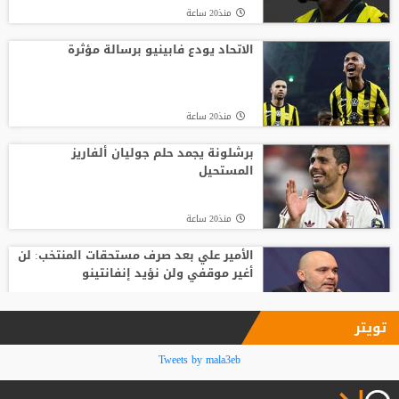
منذ20 ساعة
أغلى لاعب في تاريخ إفريقيا.. ديوماندي يترك
معسكر لايبزيغ للانضمام لريال مدريد
الاتحاد يودع فابينيو برسالة مؤثرة
منذ23 ساعة
منذ20 ساعة
ريال مدريد يتعاقد مع الجناح العاجي يان
ديوماندي
برشلونة يجمد حلم جوليان ألفاريز
المستحيل
منذ22 ساعة
منذ20 ساعة
الأمير علي بعد صرف مستحقات المنتخب: لن
أغير موقفي ولن نؤيد إنفانتينو
منذ21 ساعة
تويتر
فينيسيوس جونيور يمدد عقده مع ريال
Tweets by mala3eb
مدريد حتى 2032