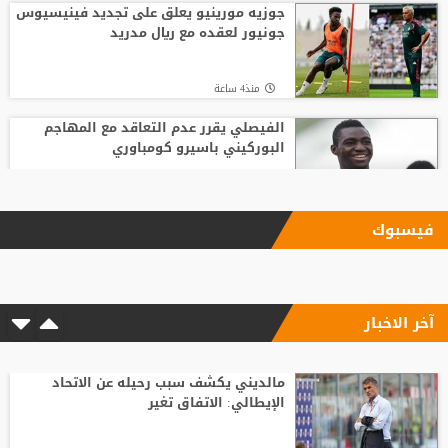
جوزيه مورينيو يعلق على تجديد فينيسيوس
جونيور لعقده مع ريال مدريد
منذ4 ساعة
الفيصلي يقرر عدم التعاقد مع المهاجم
البوركيني باسيرو كومباوري
منذ19 ساعة
فيسبوك
زلزال استثماري في جدة.. أول تحرك رسمي
للاستحواذ على ملكية الاتحاد
آخر الاخبار
منذ3 ساعة
مع انطلاق الموسم الكروي.. تطبيق تقنية
حكم الفيديو المساعد لأول مرة
مالديني يكشف سبب رحيله عن الاتحاد
الإيطالي: الاتفاق تغير
منذ17 ساعة