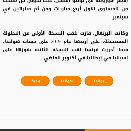
الأمم الأوروبية في يونيو المقبل، حيث يخوض كل منتخب
من المستوى الأول أربع مباريات ومن ثم مباراتين في
سبتمبر.
وكانت البرتغال، فازت بلقب النسخة الأولى من البطولة
المستحدثة، على أرضها عام 2019 على حساب هولندا،
فيما أحرزت فرنسا لقب النسخة الثانية بفوزها على
إسبانيا في إيطاليا في أكتوبر الماضي.
بولندا
هولندا
بلجيكا