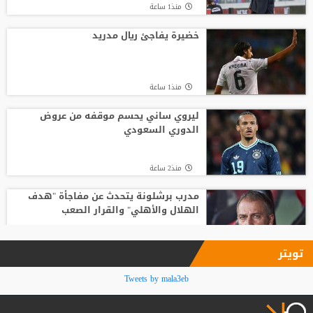
منذ1 ساعة
باريس سان جيرمان يتوصل إلى اتفاق مع
فيران توريس
خضيرة يفاجئ ريال مدريد
منذ12 ساعة
منذ1 ساعة
وفاة والد ليونيل ميسي عن 68 عاما
ليروي ساني يحسم موقفه من عروض
الدوري السعودي
منذ20 ساعة
منذ2 ساعة
مدرب برشلونة يتحدث عن مفاجأة "هدف
الهلال والأهلي" والقرار الصعب
منذ2 ساعة
تويتر
“مطلوب جدًا في الزمالك”.. شوبير يفجر
Tweets by mala3eb
مفاجأة بشأن لاعب الأهلي