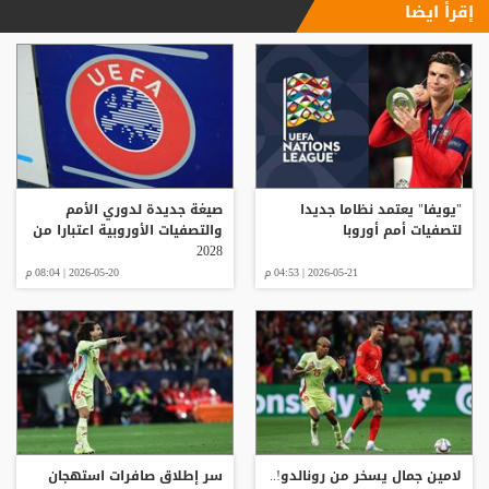
إقرأ ايضا
"يويفا" يعتمد نظاما جديدا
صيغة جديدة لدوري الأمم
لتصفيات أمم أوروبا
والتصفيات الأوروبية اعتبارا من
2028
2026-05-21 | 04:53 م
2026-05-20 | 08:04 م
لامين جمال يسخر من رونالدو!..
سر إطلاق صافرات استهجان