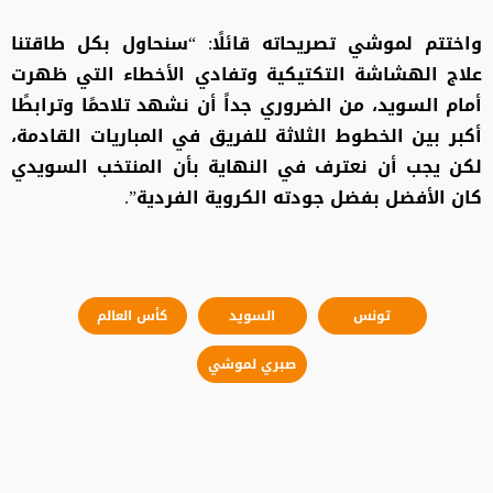
واختتم لموشي تصريحاته قائلًا: “سنحاول بكل طاقتنا
علاج الهشاشة التكتيكية وتفادي الأخطاء التي ظهرت
أمام السويد، من الضروري جداً أن نشهد تلاحمًا وترابطًا
أكبر بين الخطوط الثلاثة للفريق في المباريات القادمة،
لكن يجب أن نعترف في النهاية بأن المنتخب السويدي
كان الأفضل بفضل جودته الكروية الفردية”.
تونس
السويد
كأس العالم
صبري لموشي