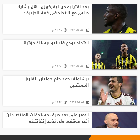
بعد اقترابه من ليفركوزن.. هل يشارك
ديابي مع الاتحاد في قمة الجزيرة؟
2026-08-06
11:12 م
الاتحاد يودع فابينيو برسالة مؤثرة
2026-08-06
10:59 م
برشلونة يجمد حلم جوليان ألفاريز
المستحيل
2026-08-06
10:54 م
الأمير علي بعد صرف مستحقات المنتخب: لن
أغير موقفي ولن نؤيد إنفانتينو
2026-08-06
09:33 م