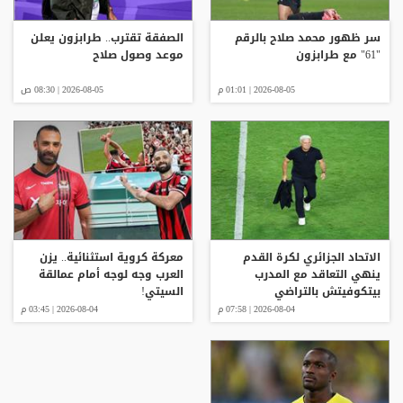
سر ظهور محمد صلاح بالرقم
الصفقة تقترب.. طرابزون يعلن
"61" مع طرابزون
موعد وصول صلاح
2026-08-05 | 01:01 م
2026-08-05 | 08:30 ص
الاتحاد الجزائري لكرة القدم
معركة كروية استثنائية.. يزن
ينهي التعاقد مع المدرب
العرب وجه لوجه أمام عمالقة
بيتكوفيتش بالتراضي
السيتي!
2026-08-04 | 07:58 م
2026-08-04 | 03:45 م