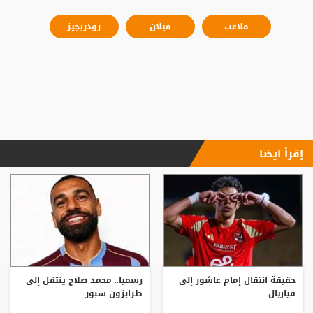
ملاعب
ميلان
رودريجيز
إقرأ ايضا
حقيقة انتقال إمام عاشور إلى
رسميا.. محمد صلاح ينتقل إلى
فياريال
طرابزون سبور