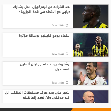
السباق على رئاسة "الفيفا".. أول رئيس
رابطة وطنية يعارض ترشيح القطري الخليفي
بعد اقترابه من ليفركوزن.. هل يشارك
ديابي مع الاتحاد في قمة الجزيرة؟
منذ19 ساعة
منذ15 ساعة
قبل أن يلمس الكرة.. بالأرقام طرابزون يحصد
ثمار التعاقد مع محمد صلاح
الاتحاد يودع فابينيو برسالة مؤثرة
منذ21 ساعة
منذ15 ساعة
بعمر 16 عاما.. لاعب يدخل تاريخ سبارتاك
موسكو برقم قياسي جديد
برشلونة يجمد حلم جوليان ألفاريز
المستحيل
منذ20 ساعة
منذ15 ساعة
الأمير علي بعد صرف مستحقات المنتخب: لن
أغير موقفي ولن نؤيد إنفانتينو