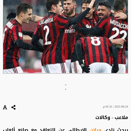
"
"
2021-06-24 | 02:31 م
ملاعب - وكالات
يبحث نادي
ميلان
الإيطالي عن التعاقد مع صانع ألعاب