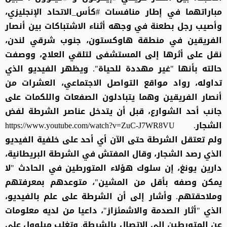
مباراتهما في إطار منافسات #كأس_الاتحاد الإنجليزي،
وأصيب رجل بطعنة في وجهه أثناء الاشتباكات بين أنصار
الفريقين في منطقة هاوكستون، جنوب شرقي لندن،
نقل على أثرها إلى المستشفى لتلقي العلاج، ووصفت
حالته بأنها "غير مهددة للحياة". ويظهر الفيديو الذي
تداوله، رواد مواقع التواصل الاجتماعي، العشرات من
أنصار الفريقين وهما يتبادلون الصفعات واللكمات على
جانب أحد الشوارع، قبل أن يتدخل عناصر الشرطة لفض
الشجار. https://www.youtube.com/watch?v=ZuC-J7WR8VU
ولم تعتقل الشرطة حتى الآن أي أحد على خلفية الفيديو
الذي رصد الشجار، وقال المفتش في الشرطة البريطانية،
دارين يونغ، إن سلوك هؤلاء المتورطين في الحادث "لا
يمكن وصفه بأقل من المشين"، متوعدهم بمعرفتهم
وملاحقتهم. وأشار إلى أن الشرطة على علم بالفيديو،
الذي "أثار الصدمة والاشمئزاز"، داعيا من لديه معلومات
عن المتورطين إلى الاتصال بالشرطة. وتغلب ميلوول على