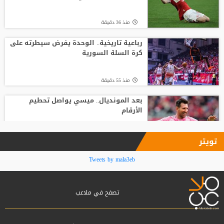
منذ22 ساعة
منذ 36 دقيقة
صدام في تدريبات أتلتيكو.. ألفاريز يطالب
سيميوني بتسهيل رحيله لبرشلونة
رباعية تاريخية.. الوحدة يفرض سيطرته على
كرة السلة السورية
منذ6 ساعة
منذ 55 دقيقة
بعد المونديال.. ميسي يواصل تحطيم
الأرقام
منذ1 ساعة
تويتر
قبل أن يلمس الكرة.. بالأرقام طرابزون
Tweets by mala3eb
يحصد ثمار التعاقد مع محمد صلاح
تصفح في ملاعب
منذ2 ساعة
صلاح يقدم وعدا لجماهير طرابزون سبور