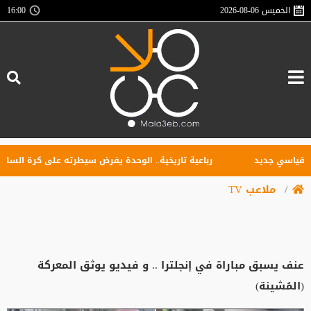
الخميس
2026-08-06
16:00
رباعية تاريخية.. الوحدة يفرض سيطرته على كرة السلة الس
ملاعب TV
عنف يسبق مباراة في إنجلترا .. و فيديو يوثق المعركة
(المُشينة)