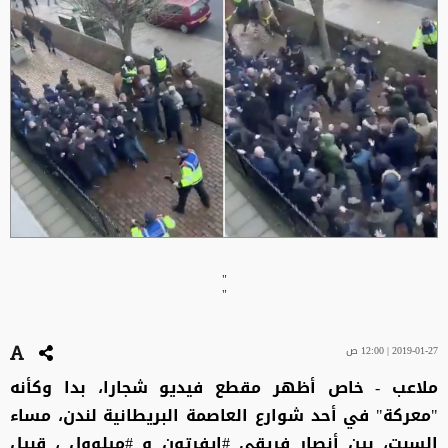
"
"
2019-01-27 | 12:00 ص
ملاعب - خاص أظهر مقطع فيديو شجارا، بدا وكأنه
"معركة" في أحد شوارع العاصمة البريطانية لندن، مساء
السبت، بين أنصار فريقي #إيفرتون و #ميلوول ، قبيل