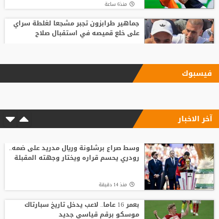
منذ6 ساعة
جماهير طرابزون تجبر مشجعا لغلطة سراي
على خلع قميصه في استقبال صلاح
منذ23 ساعة
فيسبوك
بعد رفض السعودية.. نادٍ فرنسي يتوصل
لاتفاق مع هيثم حسن
آخر الاخبار
منذ10 ساعة
وسط صراع برشلونة وريال مدريد على ضمه..
رودري يحسم قراره ويختار وجهته المقبلة
وسط صراع برشلونة وريال مدريد على ضمه..
رودري يحسم قراره ويختار وجهته المقبلة
منذ 17 دقيقة
منذ 14 دقيقة
موعد توقيع عقد محمد صلاح مع طرابزون
بعمر 16 عاما.. لاعب يدخل تاريخ سبارتاك
موسكو برقم قياسي جديد