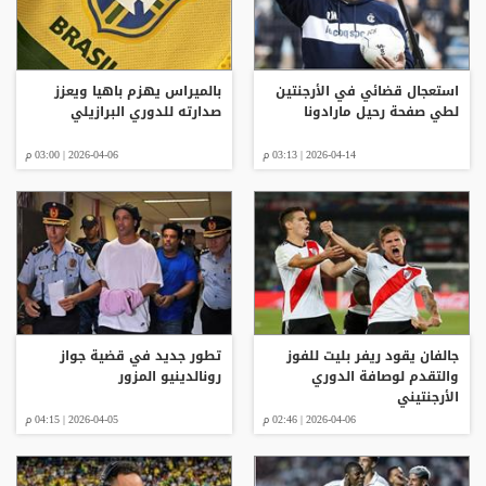
استعجال قضائي في الأرجنتين
بالميراس يهزم باهيا ويعزز
لطي صفحة رحيل مارادونا
صدارته للدوري البرازيلي
2026-04-14 | 03:13 م
2026-04-06 | 03:00 م
جالفان يقود ريفر بليت للفوز
تطور جديد في قضية جواز
والتقدم لوصافة الدوري
رونالدينيو المزور
الأرجنتيني
2026-04-06 | 02:46 م
2026-04-05 | 04:15 م