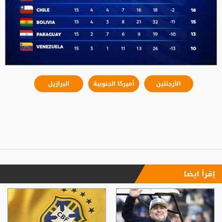
الأرجنتين
أميركا الجنوبية
​البرازيل
إقرأ ايضا