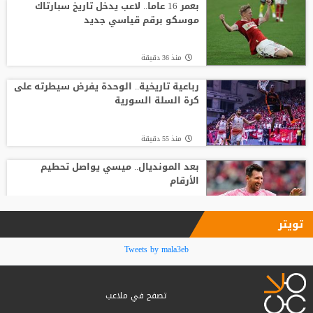
صفقة المستقبل
بعمر 16 عاما.. لاعب يدخل تاريخ سبارتاك
موسكو برقم قياسي جديد
منذ7 ساعة
منذ 36 دقيقة
صدام في تدريبات أتلتيكو.. ألفاريز يطالب
سيميوني بتسهيل رحيله لبرشلونة
رباعية تاريخية.. الوحدة يفرض سيطرته على
كرة السلة السورية
منذ6 ساعة
منذ 55 دقيقة
بعد المونديال.. ميسي يواصل تحطيم
الأرقام
منذ1 ساعة
تويتر
قبل أن يلمس الكرة.. بالأرقام طرابزون
Tweets by mala3eb
يحصد ثمار التعاقد مع محمد صلاح
تصفح في ملاعب
منذ2 ساعة