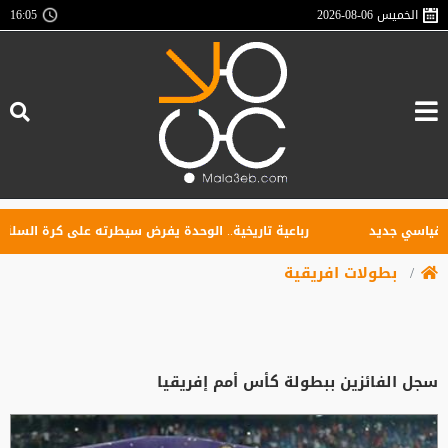
الخميس
2026-08-06
16:05
رباعية تاريخية.. الوحدة يفرض سيطرته على كرة السلة السور
بطولات افريقية
سجل الفائزين ببطولة كأس أمم إفريقيا