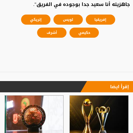
جاهزيته أنا سعيد جدا بوجوده في الفريق".
إفريقيا
لويس
إنريكي
حكيمي
أشرف
إقرأ ايضا