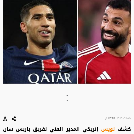
"
"
2025-10-25 | 02:13 م
كشف
لويس
إنريكي المدير الفني لفريق باريس سان