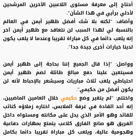
أحتاج إلى معرفة مستوى اللاعبين الآخرين المرشحين
لأدلي برأيي في هذا الشأن".
وأضاف: "لكنه بلا شك أفضل ظهير أيمن في العالم
بالنسبة لي لهذا السبب لن نتعاقد مع ظهير أيمن آخر
إنه يلعب دائما في كل مباراة تقريبا وعندما لا يلعب يكون
لدينا خيارات أخرى جيدة جدا".
وواصل: "إذا قال الجميع إننا بحاجة إلى ظهير أيمن
فسيتعين علينا دفع مبالغ طائلة لضم ظهير أيمن
احتياطي يلعب ثلاث مباريات وسيشعر بالإحباط لأنه لن
يكون أفضل من حكيمي".
واختتم: "لم يتغير وضع
حكيمي
خلال العامين الماضيين،
إنه أحد القادة في غرفة الملابس، اختاره زملاؤه كنائب
للقائد وهو الأمر الذي يدل على مكانته ومستواه داخل
الفريق هو صانع الفارق كلاعب يتمتع بمهارات دفاعية
وهجومية عالية، ويلعب كل مباراة تقريبا دائما بكامل