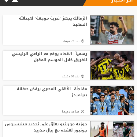
الاتحاد الإنجليزي يقر قواعد جديدة بعد
مأساة وفاة لاعب شاب
الزمالك يجهز "ضربة موجعة" لعبدالله
السعيد
منذ16 ساعة
منذ 7 دقيقة
انطلاق منافسات بطولة الحسن الدولية
العاشرة للتايكواندو
رسمياً | الاتحاد يوقع مع الراعي الرئيسي
للفريق خلال الموسم المقبل
منذ14 ساعة
منذ 30 دقيقة
افتتاح دورة "سبارتاكياد شعوب روسيا" 2026
في يكاترينبورغ
مفاجأة.. الأهلي المصري يرفض صفقة
بيراميدز
منذ13 ساعة
منذ 38 دقيقة
جوزيه مورينيو يعلق على تجديد فينيسيوس
جونيور لعقده مع ريال مدريد