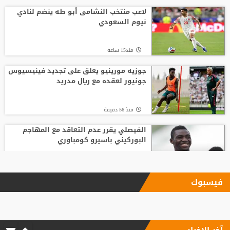
لاعب منتخب النشامى أبو طه ينضم لنادي
نيوم السعودي
منذ15 ساعة
جوزيه مورينيو يعلق على تجديد فينيسيوس
جونيور لعقده مع ريال مدريد
منذ 56 دقيقة
الفيصلي يقرر عدم التعاقد مع المهاجم
البوركيني باسيرو كومباوري
منذ15 ساعة
فيسبوك
ليفربول يحسم صفقة أراخو لاعب برشلونة
آخر الاخبار
منذ10 ساعة