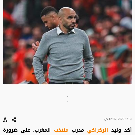
"
"
2025-12-31 | 12:25 ص
أكد وليد
الركراكي
مدرب
منتخب
المغرب، على ضرورة