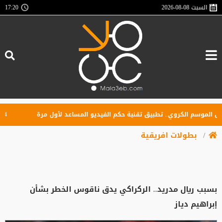
السبت
2026-08-08
17:20
وسم الكروي.. تطبيق تقنية حكم الفيديو المساعد لأول مرة
4 أندية تتنافس على كأس السوبر الأردني.. الفيصلي يواجه الوحدات والرمثا يلتقي الحسين
بطولات افريقية
بسبب ريال مدريد.. الركراكي يدق ناقوس الخطر بشأن
إبراهيم دياز