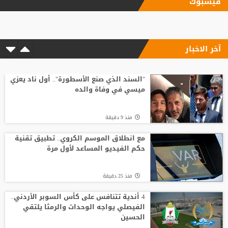
فيسبوك
"اليويفا" يؤكد دفع مستحقات نهاية الخدمة
لموظفة ارتبطت بعلاقة مزعومة مع إنفانتينو
آخر الاخبار
منذ4 ساعة
مع انطلاق الموسم الكروي.. تطبيق تقنية
حكم الفيديو المساعد لأول مرة
"السند الذي صنع الأسطورة".. أول ناد يعزي
ميسي في وفاة والده
منذ 27 دقيقة
منذ 9 دقيقة
الاتحاد يواصل صدارة الدوري النسوي تحت 14
مع انطلاق الموسم الكروي.. تطبيق تقنية
حكم الفيديو المساعد لأول مرة
منذ1 ساعة
منذ 25 دقيقة
وفاة والد ليونيل ميسي عن 68 عاما
4 أندية تتنافس على كأس السوبر الأردني..
الفيصلي يواجه الوحدات والرمثا يلتقي
الحسين
منذ3 ساعة