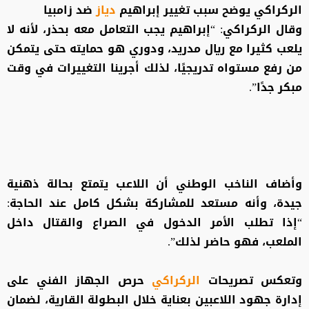
الركراكي يوضح سبب تغيير إبراهيم
دياز
ضد زامبيا
وقال الركراكي: “إبراهيم يجب التعامل معه بحذر، لأنه لا
يلعب كثيرا مع ريال مدريد، ودوري هو حمايته حتى يتمكن
من رفع مستواه تدريجيًا، لذلك أجرينا التغييرات في وقت
مبكر جدًا”.
وأضاف الناخب الوطني أن اللاعب يتمتع بحالة ذهنية
جيدة، وأنه مستعد للمشاركة بشكل كامل عند الحاجة:
“إذا تطلب الأمر الدخول في الصراع والقتال داخل
الملعب، فهو حاضر لذلك”.
وتعكس تصريحات
الركراكي
حرص الجهاز الفني على
إدارة جهود اللاعبين بعناية خلال البطولة القارية، لضمان