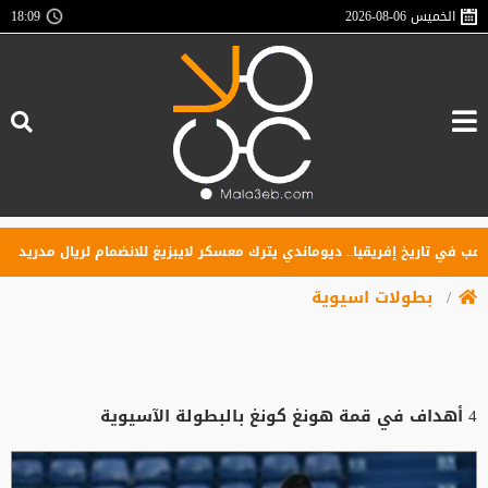
الخميس
2026-08-06
18:09
 تاريخ إفريقيا.. ديوماندي يترك معسكر لايبزيغ للانضمام لريال مدريد
بطولات اسيوية
4 أهداف في قمة هونغ كونغ بالبطولة الآسيوية