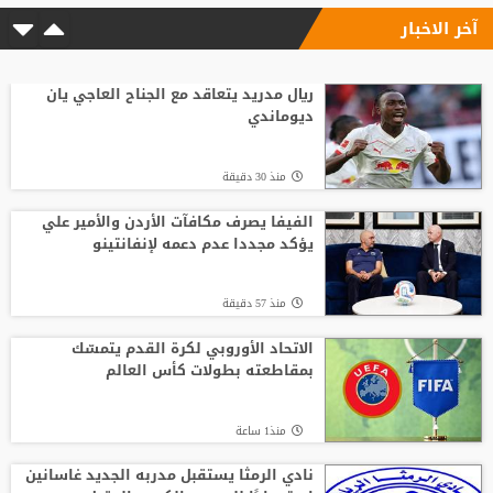
آخر الاخبار
منذ23 ساعة
السباق على رئاسة "الفيفا".. أول رئيس
رابطة وطنية يعارض ترشيح القطري الخليفي
ريال مدريد يتعاقد مع الجناح العاجي يان
ديوماندي
منذ2 ساعة
منذ 30 دقيقة
الفيفا يصرف مكافآت الأردن والأمير علي
يؤكد مجددا عدم دعمه لإنفانتينو
الفيفا يصرف مكافآت الأردن والأمير علي
يؤكد مجددا عدم دعمه لإنفانتينو
منذ 58 دقيقة
منذ 57 دقيقة
بعمر 16 عاما.. لاعب يدخل تاريخ سبارتاك
موسكو برقم قياسي جديد
الاتحاد الأوروبي لكرة القدم يتمسّك
بمقاطعته بطولات كأس العالم
منذ3 ساعة
منذ1 ساعة
نادي الرمثا يستقبل مدربه الجديد غاسانين