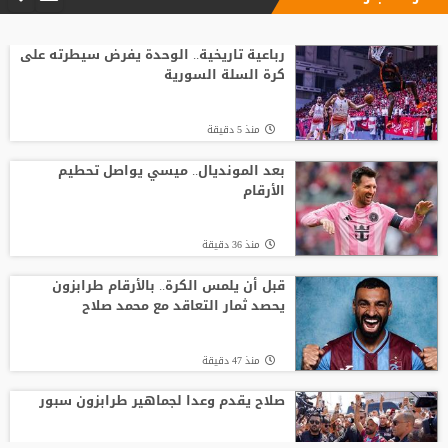
ضربة أوروبية.. مقترح إنفانتينو يلقى رفضًا
جديدًا
رباعية تاريخية.. الوحدة يفرض سيطرته على
كرة السلة السورية
منذ19 ساعة
منذ 5 دقيقة
أسطورة التحكيم الإنجليزي يلحق بمحمد
صلاح في تركيا رسميًا
بعد المونديال.. ميسي يواصل تحطيم
الأرقام
منذ7 ساعة
منذ 36 دقيقة
جبهة أوروبية وصديق قديم.. ماذا ينتظر
صلاح في طرابزون؟
قبل أن يلمس الكرة.. بالأرقام طرابزون
يحصد ثمار التعاقد مع محمد صلاح
منذ18 ساعة
منذ 47 دقيقة
صلاح يقدم وعدا لجماهير طرابزون سبور