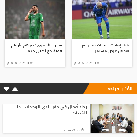
%87 إصابات.. غيابات نيمار مع
محرز "الآسيوي" يتوهج بأرقام
الهلال عرض مستمر
لافتة مع أهلي جدة
2024-11-05 | 03:06 م
2024-11-04 | 09:59 م
الأكثر قراءة
رجلا أعمال في مقر نادي الوحدات... ما
القصة؟
منذ23 ساعة