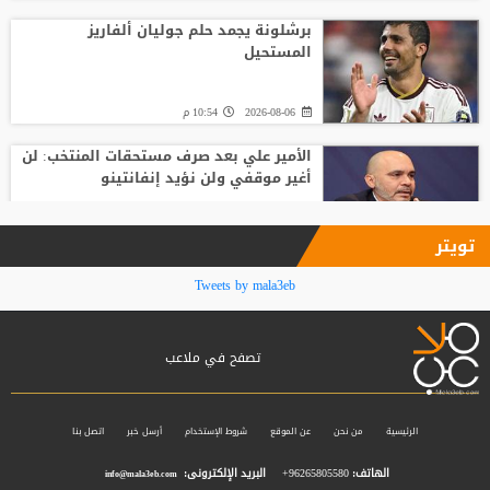
برشلونة يجمد حلم جوليان ألفاريز
المستحيل
2026-08-06
10:54 م
الأمير علي بعد صرف مستحقات المنتخب: لن
أغير موقفي ولن نؤيد إنفانتينو
2026-08-06
09:33 م
تويتر
فينيسيوس جونيور يمدد عقده مع ريال
Tweets by mala3eb
مدريد حتى 2032
تصفح في ملاعب
2026-08-06
09:32 م
بعد ساعات من توقيع العقود.. محمد صلاح
يخوض أول مران مع طرابزون سبور
الرئيسية
من نحن
عن الموقع
شروط الإستخدام
أرسل خبر
اتصل بنا
الهاتف:
96265805580+
البريد الإلكترونى:
info@mala3eb.com