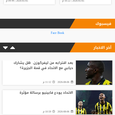
2026-05-05 | 10:22 م
2026-05-05 | 04:44 م
فيسبوك
Face Book
آخر الاخبار
بعد اقترابه من ليفركوزن.. هل يشارك
ديابي مع الاتحاد في قمة الجزيرة؟
2026-08-06
11:12 م
الاتحاد يودع فابينيو برسالة مؤثرة
2026-08-06
10:59 م