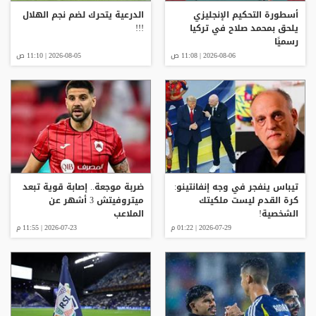
أسطورة التحكيم الإنجليزي
الدرعية يتحرك لضم نجم الهلال
يلحق بمحمد صلاح في تركيا
!!!
رسميًا
2026-08-06 | 11:08 ص
2026-08-05 | 11:10 ص
تيباس ينفجر في وجه إنفانتينو:
ضربة موجعة.. إصابة قوية تبعد
كرة القدم ليست ملكيتك
ميتروفيتش 3 أشهر عن
الشخصية!
الملاعب
2026-07-29 | 01:22 م
2026-07-23 | 11:55 م