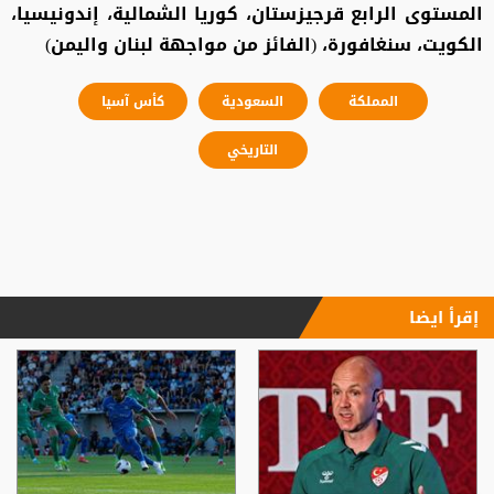
المستوى الرابع قرجيزستان، كوريا الشمالية، إندونيسيا،
الكويت، سنغافورة، (الفائز من مواجهة لبنان واليمن)
المملكة
السعودية
كأس آسيا
التاريخي
إقرأ ايضا