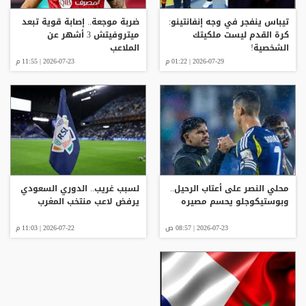
تيباس ينفجر في وجه إنفانتينو:
ضربة موجعة.. إصابة قوية تبعد
كرة القدم ليست ملكيتك
ميتروفيتش 3 أشهر عن
الشخصية!
الملاعب
2026-07-29 | 01:22 م
2026-07-23 | 11:55 م
محلي النصر على أعتاب الرحيل..
لسبب غريب.. الدوري السعودي
وبوستيكوجلو يحسم مصيره
يرفض لاعب منتخب المغرب
2026-07-23 | 08:57 ص
2026-07-22 | 11:03 م