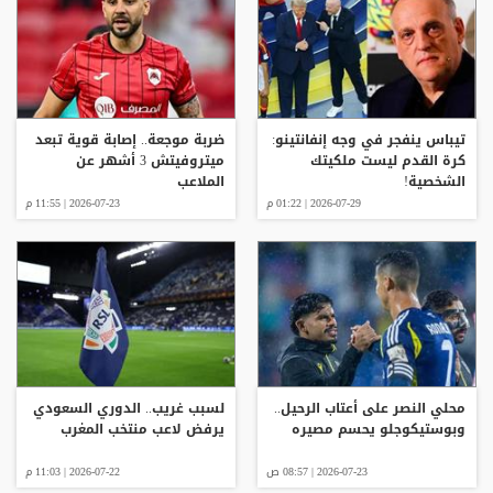
تيباس ينفجر في وجه إنفانتينو:
ضربة موجعة.. إصابة قوية تبعد
كرة القدم ليست ملكيتك
ميتروفيتش 3 أشهر عن
الشخصية!
الملاعب
2026-07-29 | 01:22 م
2026-07-23 | 11:55 م
محلي النصر على أعتاب الرحيل..
لسبب غريب.. الدوري السعودي
وبوستيكوجلو يحسم مصيره
يرفض لاعب منتخب المغرب
2026-07-23 | 08:57 ص
2026-07-22 | 11:03 م