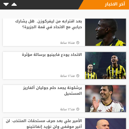
آخر الاخبار
منذ17 ساعة
وسط صراع برشلونة وريال مدريد على ضمه..
رودري يحسم قراره ويختار وجهته المقبلة
بعد اقترابه من ليفركوزن.. هل يشارك
ديابي مع الاتحاد في قمة الجزيرة؟
منذ21 ساعة
منذ16 ساعة
قبل أن يلمس الكرة.. بالأرقام طرابزون يحصد
ثمار التعاقد مع محمد صلاح
الاتحاد يودع فابينيو برسالة مؤثرة
منذ22 ساعة
منذ17 ساعة
أغلى لاعب في تاريخ إفريقيا.. ديوماندي يترك
معسكر لايبزيغ للانضمام لريال مدريد
برشلونة يجمد حلم جوليان ألفاريز
المستحيل
منذ20 ساعة
منذ17 ساعة
الأمير علي بعد صرف مستحقات المنتخب: لن
أغير موقفي ولن نؤيد إنفانتينو