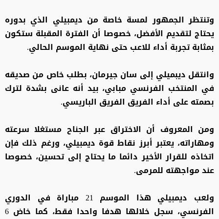
وتنتظر الجمهور لمسة خاصة من ديمبيلي الذي بدوره
يحتاج لتقديم الأفضل، خصوصا أن الفترة المقبلة ستكون
بمثابة تجربة أداء للاعب حتى نهاية الموسم الحالي.
وانتقل ديبميلي إلى سان جيرمان، بطلب خاص من صديقه
في المنتخب الفرنسي مبابي، بيد أنه عانى بشدة لترك
بصمته على أداء الفريق الفريق الباريسي.
ومن المعروف أن الاختراق عبر الجناح مستغلا سرعته
ومهاراته، يعتبر أبرز نقاط قوة ديمبيلي، ورغم ذلك فإن
اتخاذه للقرار الأخير دائما ما يحتاج إلى تحسين، خصوصا
عند مواجهته للمرمى.
ولعب ديمبيلي هذا الموسم 21 مباراة في الدوري
الفرنسي، سجل خلالها هدفا واحدا فقط، كما خاض 6