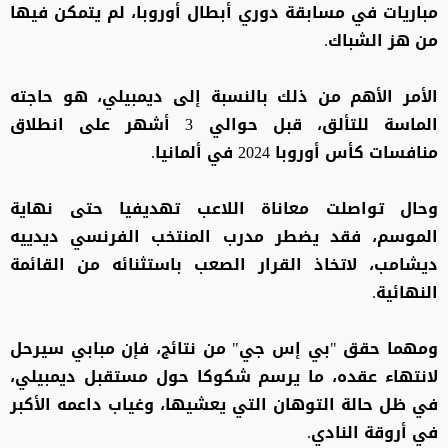
مباريات في مسابقة دوري أبطال أوروبا، لم يتمكن فيها
من هز الشباك.
الأمر الأهم من ذلك بالنسبة إلى ديمبيلي، هو حاجته
الماسة للتألق، قبل حوالي 3 أشهر على انطلاق
منافسات كأس أوروبا 2024 في ألمانيا.
وحال تواصلت معاناة اللاعب تهديفيا حتى نهاية
الموسم، فقد يضطر مدرب المنتخب الفرنسي ديدييه
ديشامب، لاتخاذ القرار الصعب باستثنائه من القائمة
النهائية.
ومهما حقق "بي إس جي" من نتائج، فإن مبابي سيرحل
لانتهاء عقده، ما يرسم شكوكا حول مستقبل ديمبيلي،
في ظل حالة التوهان التي يعشيها، وغياب داعمه الأكبر
في أروقة النادي.