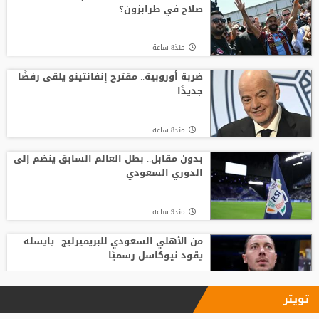
صلاح في طرابزون؟
منذ17 ساعة
منذ8 ساعة
بعد حسم صفقة صلاح.. طرابزون سبور يكثف
ضغطه لضم نجم الهلال
ضربة أوروبية.. مقترح إنفانتينو يلقى رفضًا
جديدًا
منذ16 ساعة
منذ8 ساعة
من الأهلي السعودي للبريميرليج.. يايسله
يقود نيوكاسل رسميًا
بدون مقابل.. بطل العالم السابق ينضم إلى
الدوري السعودي
منذ9 ساعة
منذ9 ساعة
من الأهلي السعودي للبريميرليج.. يايسله
يقود نيوكاسل رسميًا
منذ9 ساعة
تويتر