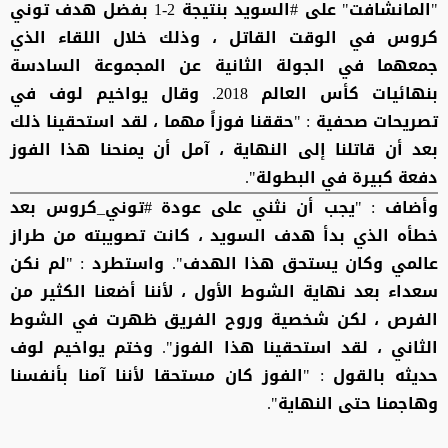
"المانشافت" على #السويد بنتيجة 2-1 بفضل هدف توني
كروس في الوقت القاتل ، وذلك خلال اللقاء الذي
جمعهما في الجولة الثانية عن المجموعة السادسة
بنهائيات كأس العالم 2018. وقال ‏يواخيم لوف في
تصريحات صحفية : "حققنا فوزاً مهما ، لقد استحقينا ذلك
بعد أن قاتلنا إلى النهاية ، آمل أن يمنحنا هذا الفوز
دفعة كبيرة في البطولة".
وأضاف : "يجب أن نثني على عودة #توني_كروس بعد
خطأه الذي بدأ هدف السويد ، كانت تصويبته من طراز
عالمي وكان يستحق هذا الهدف". ‏واستطرد : "لم نكن
سعداء بعد نهاية الشوط الأول ، لأننا أضعنا الكثير من
الفرص ، لكن شخصية وروح الفريق ظهرت في الشوط
الثاني ، لقد استحقينا هذا الفوز". وختم ‏يواخيم لوف
حديثه بالقول : "الفوز كان مستحقا لأننا آمنا بأنفسنا
وهاجمنا حتى النهاية".