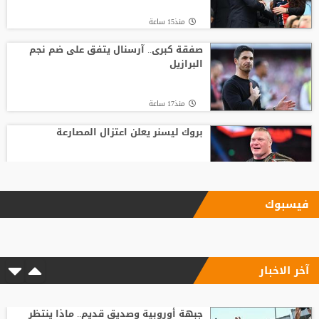
منذ15 ساعة
صفقة كبرى.. آرسنال يتفق على ضم نجم
البرازيل
منذ17 ساعة
بروك ليسنر يعلن اعتزال المصارعة
منذ12 ساعة
فيسبوك
17 مليون يورو سنويا.. صلاح يصل إسطنبول
لإتمام انتقاله إلى طرابزون
آخر الاخبار
منذ14 ساعة
6 أسئلة محورية تنتظر بادو الزاكي مع منتخب
الأردن
جبهة أوروبية وصديق قديم.. ماذا ينتظر