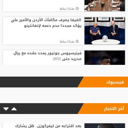
منذ22 ساعة
الفيفا يصرف مكافآت الأردن والأمير علي
يؤكد مجددا عدم دعمه لإنفانتينو
منذ23 ساعة
فينيسيوس جونيور يمدد عقده مع ريال
مدريد حتى 2032
منذ22 ساعة
فيسبوك
الاتحاد يودع فابينيو برسالة مؤثرة
آخر الاخبار
منذ21 ساعة
بعد اقترابه من ليفركوزن.. هل يشارك ديابي
مع الاتحاد في قمة الجزيرة؟
بعد اقترابه من ليفركوزن.. هل يشارك