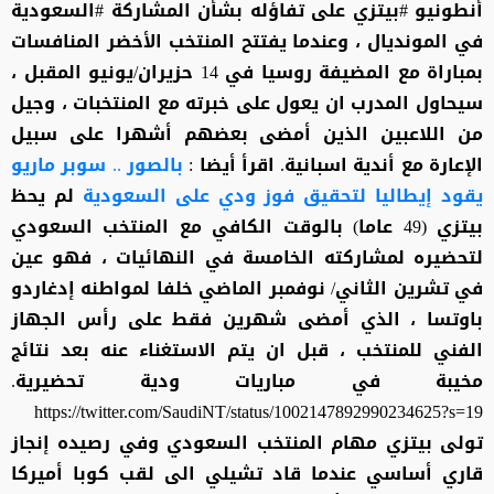
أنطونيو #بيتزي على تفاؤله بشأن المشاركة #السعودية
في المونديال ، وعندما يفتتح المنتخب الأخضر المنافسات
بمباراة مع المضيفة روسيا في 14 حزيران/يونيو المقبل ،
سيحاول المدرب ان يعول على خبرته مع المنتخبات ، وجيل
من اللاعبين الذين أمضى بعضهم أشهرا على سبيل
الإعارة مع أندية اسبانية. اقرأ أيضا :
بالصور .. سوبر ماريو
يقود إيطاليا لتحقيق فوز ودي على السعودية
لم يحظ
بيتزي (49 عاما) بالوقت الكافي مع المنتخب السعودي
لتحضيره لمشاركته الخامسة في النهائيات ، فهو عين
في تشرين الثاني/ نوفمبر الماضي خلفا لمواطنه إدغاردو
باوتسا ، الذي أمضى شهرين فقط على رأس الجهاز
الفني للمنتخب ، قبل ان يتم الاستغناء عنه بعد نتائج
مخيبة في مباريات ودية تحضيرية.
https://twitter.com/SaudiNT/status/1002147892990234625?s=19
تولى بيتزي مهام المنتخب السعودي وفي رصيده إنجاز
قاري أساسي عندما قاد تشيلي الى لقب كوبا أميركا