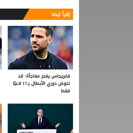
إقرأ ايضا
فابريجاس يفجر مفاجأة: قد
نخوض دوري الأبطال بـ17 لاعبًا
فقط