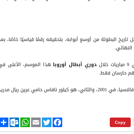
تاريخ البطولة من أوسع أبوابه، بتحقيقه رقمًا قياسيًا خاصًا، بعد
النهائي.
ال
هذا الموسم، الأعلى في
دوري أبطال أوروبا
رقم حارسان فقط.
الأول هو سانتياجو كانزيراس حارس، فالنسيا، في 2001، والثاني، هو كيلور نافاس حامي عرين ريال مدري
tlook.com
hare
WhatsApp
Email
Twitter
Facebook
Copy