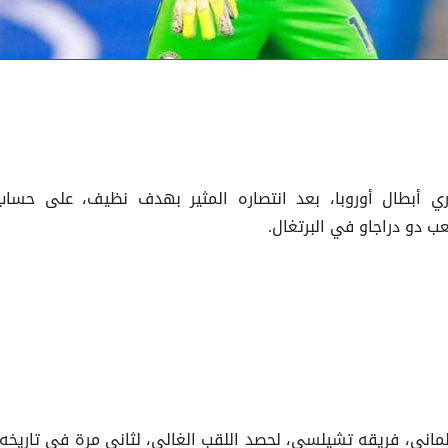
ي أبطال أوروبا، بعد انتصاره المثير بهدف نظيف، على حساب
عب دو دراجاو في البرتغال.
لماني، فريقه تشيلسي، لحصد اللقب الغالي، لثاني مرة في تاريخه،