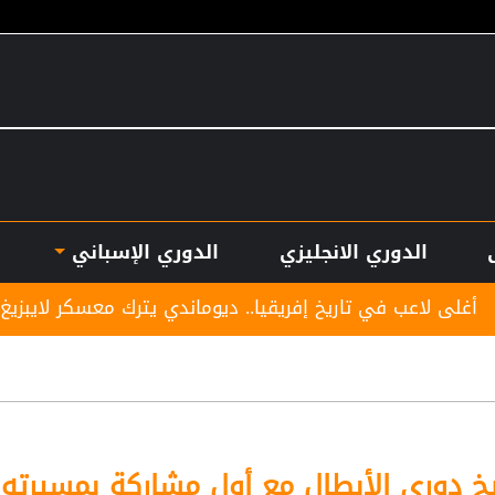
الدوري الانجليزي
الدوري الإسباني
ريخ إفريقيا.. ديوماندي يترك معسكر لايبزيغ للانضمام لريال مد
خ دوري الأبطال مع أول مشاركة بمسيرته