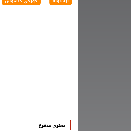
برشلونة
خورخي ​جيسوس
محتوى مدفوع