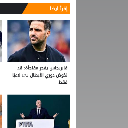
إقرأ ايضا
فابريجاس يفجر مفاجأة: قد
نخوض دوري الأبطال بـ17 لاعبًا
فقط