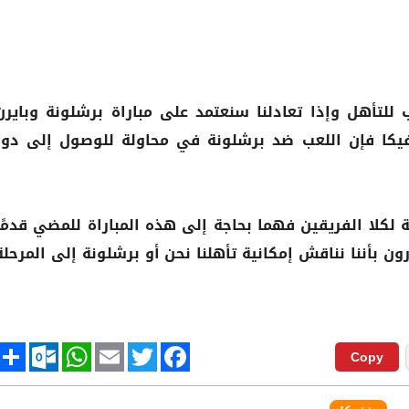
 للتأهل وإذا تعادلنا سنعتمد على مباراة
وبايرن
برشلونة
فيكا فإن اللعب ضد
في محاولة للوصول إلى دور
برشلونة
لكلا الفريقين فهما بحاجة إلى هذه المباراة للمضي قدمًا
ن بأننا نناقش إمكانية تأهلنا نحن أو
إلى المرحلة
برشلونة
tlook.com
hare
WhatsApp
Email
Twitter
Facebook
Copy