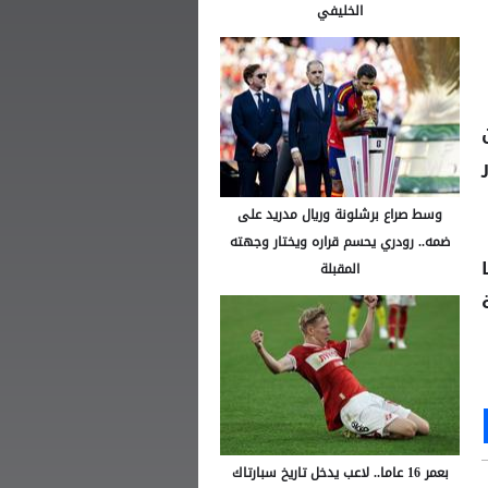
الخليفي
وسط صراع برشلونة وريال مدريد على
ضمه.. رودري يحسم قراره ويختار وجهته
المقبلة
Ou
S
بعمر 16 عاما.. لاعب يدخل تاريخ سبارتاك