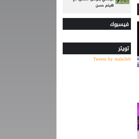
هيثم حسن
وسط صراع برشلونة وريال
فيسبوك
مدريد على ضمه.. رودري يحسم
قراره ويختار وجهته المقبلة
تصريح رسمي يعقد مهمة
برشلونة في صفقة المستقبل
تويتر
Tweets by mala3eb
صدام في تدريبات أتلتيكو..
ألفاريز يطالب سيميوني
بتسهيل رحيله لبرشلونة
عرض إماراتي يشعل أزمة
بيزيرا مع الزمالك المصري
تحركات عاجلة من الوحدات
الأردني لحل أزمة الديون
والصفقات