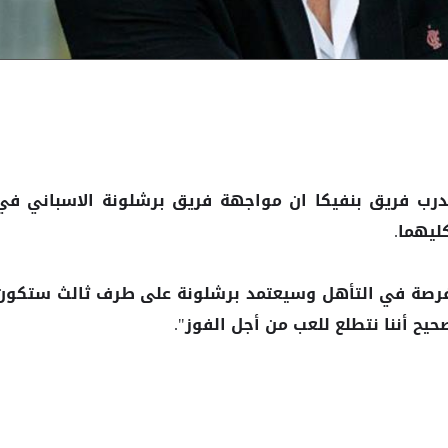
رب فريق بنفيكا ان مواجهة فريق
الاسباني في
برشلونة
ليهما.
 فرصة في التأهل وسيعتمد
على طرف ثالث ستكون
برشلونة
حيح أننا نتطلع للعب من أجل الفوز".