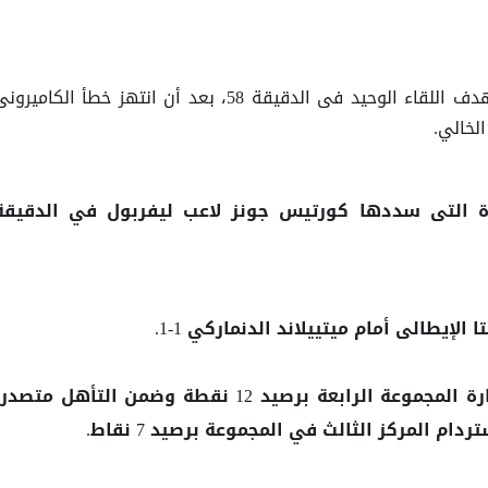
اللاعب الشاب كورتيس جونز صاحب هدف اللقاء الوحيد فى الدقيقة 58، بعد أن انتهز خطأ الكاميرو
الخالي.
 التى سددها كورتيس جونز لاعب
في الدقيقة
ليفربول
لإيطالى أمام ميتييلاند الدنماركي 1-1.
صدارة المجموعة الرابعة برصيد 12 نقطة وضمن التأهل متصدرا
ام المركز الثالث في المجموعة برصيد 7 نقاط.