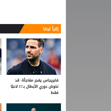
إقرأ ايضا
فابريجاس يفجر مفاجأة: قد
نخوض دوري الأبطال بـ17 لاعبًا
فقط