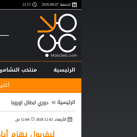
الجمعة 07-08-2026
22:15
الرئيسية
منتخب النشامى
أغلى لاعب في تاريخ إفري
الرئيسية
دوري ابطال اوروبا
الأربعاء، 02-12-2020
12:04 ص
ليفربول يهزم أياكس ويعبر