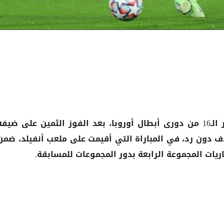
تأهل ليفربول الإنجليزى إلى دور الـ16 من دورى أبطال أوروبا، بعد الفوز الثمين على ضيف
دون رد، في المباراة التي أقيمت على ملعب أنفيلد، ضمن
يات المجموعة الرابعة بدور المجموعات للمسابقة.