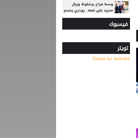
وسط صراع برشلونة وريال
مدريد على ضمه.. رودري يحسم
قراره ويختار وجهته المقبلة
فيسبوك
تصريح رسمي يعقد مهمة
برشلونة في صفقة المستقبل
صدام في تدريبات أتلتيكو..
تويتر
ألفاريز يطالب سيميوني
Tweets by mala3eb
بتسهيل رحيله لبرشلونة
من مشروع مثير للجدل إلى
اعتذار علني.. ماذا حدث داخل
الفيفا؟
ريال مدريد يتعاقد مع الجناح
العاجي يان ديوماندي