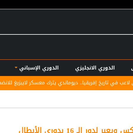
الدوري الانجليزي
الدوري الإسباني
قيا.. ديوماندي يترك معسكر لايبزيغ للانضمام لريال مدريد
 لدور الـ 16 بدوري الأبطال