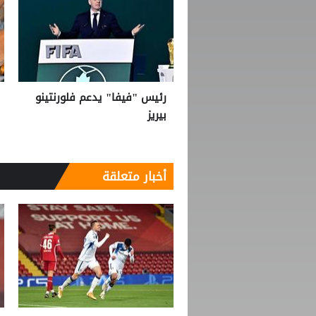
رئيس "فيفا" يدعم فلورنتينو
بيريز
أخبار متعلقة