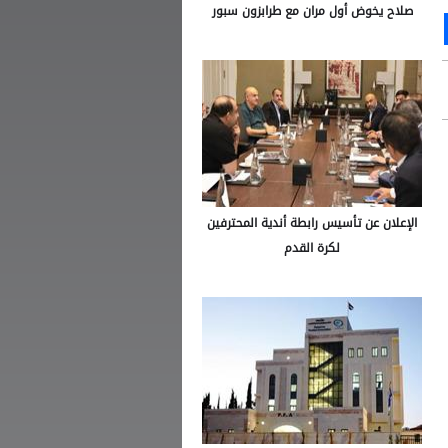
صلاح يخوض أول مران مع طرابزون سبور
Ou
S
الإعلان عن تأسيس رابطة أندية المحترفين
لكرة القدم