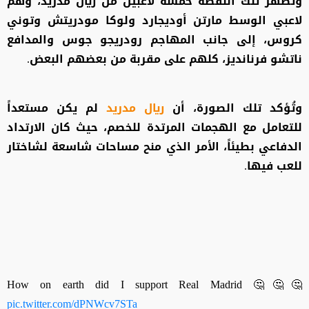
وتُظهر تلك اللقطة خمسة لاعبين من ريال مدريد، وهم
لاعبي الوسط مارتن أوديجارد ولوكا مودريتش وتوني
كروس، إلى جانب المهاجم رودريجو جوس والمدافع
ناتشو فرنانديز، كلهم على مقربة من بعضهم البعض.
وتُؤكد تلك الصورة، أن
ريال مدريد
لم يكن مستعداً
للتعامل مع الهجمات المرتدة للخصم، حيث كان الارتداد
الدفاعي بطيئاً، الأمر الذي منح مساحات شاسعة لشاختار
للعب فيها.
How on earth did I support Real Madrid 🤔🤔🤔
pic.twitter.com/dPNWcv7STa