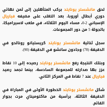
لحق
مانشستر يونايتد
بركب المتأهلين إلى ثمن نهائي
دوري أبطال أوروبا، بعد التغلب على مضيفه
فياريال
الإسباني 2-0، مساء اليوم الثلاثاء، في ملعب لاسيراميكا،
بالجولة 5 من دور المجموعات.
سجل ثنائية
مانشستر يونايتد
كريستيانو رونالدو في
الدقيقة (78) وجادون سانشو في الدقيقة (90).
وبتلك النتيجة رفع
مانشستر يونايتد
رصيده إلى 10 نقاط
عزز بها صدارته للمجموعة السادسة، بينما تجمد رصيد
فياريال
عند 7 نقاط في المركز الثاني.
شكل
مانشستر يونايتد
الخطورة الأولى في المباراة في
الدقيقة الثالثة، برأسية من ماكتوميناي مرت بجوار
القائم.