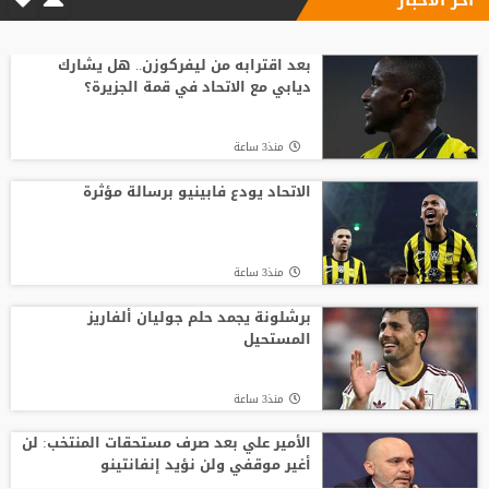
وسط صراع برشلونة وريال مدريد على ضمه..
رودري يحسم قراره ويختار وجهته المقبلة
بعد اقترابه من ليفركوزن.. هل يشارك
ديابي مع الاتحاد في قمة الجزيرة؟
منذ7 ساعة
منذ3 ساعة
أسطورة التحكيم الإنجليزي يلحق بمحمد
صلاح في تركيا رسميًا
الاتحاد يودع فابينيو برسالة مؤثرة
منذ15 ساعة
منذ3 ساعة
مدرب الأهلي الجديد ينذر بموسم صفري ..
برشلونة يجمد حلم جوليان ألفاريز
المستحيل
منذ12 ساعة
منذ3 ساعة
الأمير علي بعد صرف مستحقات المنتخب: لن
أغير موقفي ولن نؤيد إنفانتينو