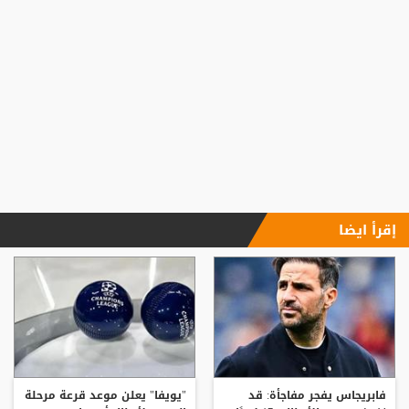
إقرأ ايضا
فابريجاس يفجر مفاجأة: قد
"يويفا" يعلن موعد قرعة مرحلة