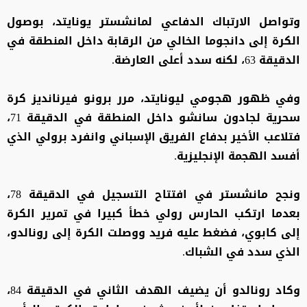
وتواصل الارتباك الدفاعي لمانشستر يونايتد، بوصول
الكرة إلى دانجوما الخالي من الرقابة داخل المنطقة في
الدقيقة 63، لكنه سدد أعلى العارضة.
وفي ظهور هجومي ليونايتد، مرر برونو فيرنانديز كرة
سحرية لجادون سانشو داخل المنطقة في الدقيقة 71،
فتلاعب الأخير بدفاع الفريق الإسباني وانفرد برولي الذي
أفسد الهجمة الإنجليزية.
ونجح مانشستر في افتتاح التسجيل في الدقيقة 78،
بعدما ارتكب الحارس رولي خطأ كبيرا في تمرير الكرة
إلى كابوي، فضغط عليه فريد ووصلت الكرة إلى رونالدو،
الذي سدد في الشباك.
وكاد رونالدو أن يضيف الهدف الثاني في الدقيقة 84،