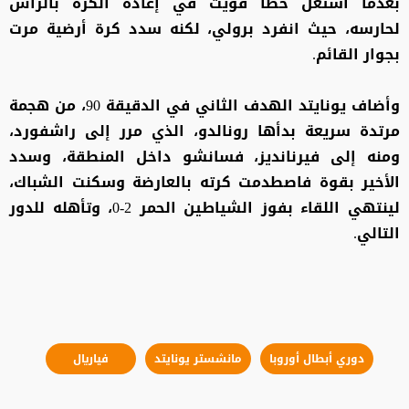
بعدما استغل خطأ فويث في إعادة الكرة بالرأس
لحارسه، حيث انفرد برولي، لكنه سدد كرة أرضية مرت
بجوار القائم.
وأضاف يونايتد الهدف الثاني في الدقيقة 90، من هجمة
مرتدة سريعة بدأها رونالدو، الذي مرر إلى راشفورد،
ومنه إلى فيرنانديز، فسانشو داخل المنطقة، وسدد
الأخير بقوة فاصطدمت كرته بالعارضة وسكنت الشباك،
لينتهي اللقاء بفوز الشياطين الحمر 2-0، وتأهله للدور
التالي.
دوري أبطال أوروبا
مانشستر يونايتد
فياريال