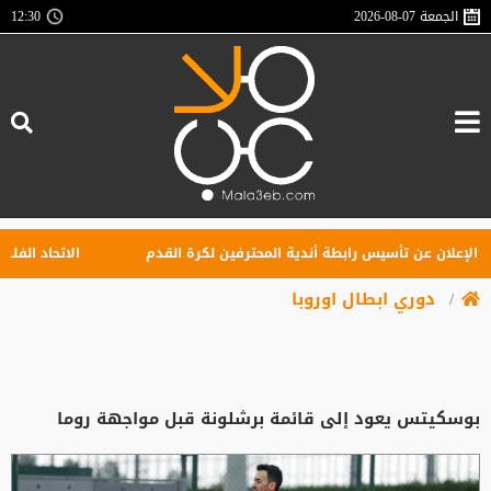
الجمعة
2026-08-07
12:30
علان عن تأسيس رابطة أندية المحترفين لكرة القدم
الاتحاد الفلسطيني
دوري ابطال اوروبا
بوسكيتس يعود إلى قائمة برشلونة قبل مواجهة روما