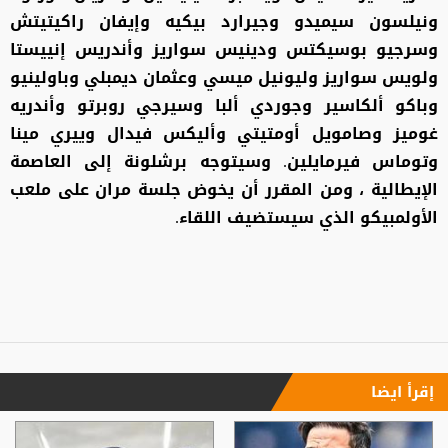
ونيلسون سيميدو وجيرارد بيكيه وإيفان راكيتيتش
وسرجيو بوسيكتس ودينيس سواريز وأندريس إنييستا
ولويس سواريز وليونيل ميسي وعثمان ديمبلي وباولينيو
وباكو ألكاسير وجوردي ألبا وسيرجي روبرتو وأندريه
غوميز وصامويل أومتيتي وأليكس فيدال وييري مينا
وتوماس فيرمايلين. وسيتوجه برشلونة إلى العاصمة
الإيطالية ، ومن المقرر أن يخوض جلسة مران على ملعب
الأولمبيكو الذي سيستضيف اللقاء.
إقرأ ايضا