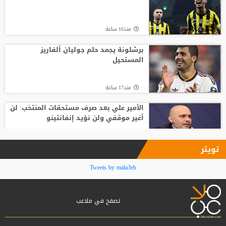
منذ22 ساعة
منذ16 ساعة
أغلى لاعب في تاريخ إفريقيا.. ديوماندي يترك
معسكر لايبزيغ للانضمام لريال مدريد
برشلونة يجمد حلم جوليان ألفاريز
المستحيل
منذ20 ساعة
منذ17 ساعة
الأمير علي بعد صرف مستحقات المنتخب: لن
أغير موقفي ولن نؤيد إنفانتينو
منذ18 ساعة
تويتر
فينيسيوس جونيور يمدد عقده مع ريال
Tweets by mala3eb
مدريد حتى 2032
تصفح في ملاعب
منذ18 ساعة
بعد ساعات من توقيع العقود.. محمد صلاح