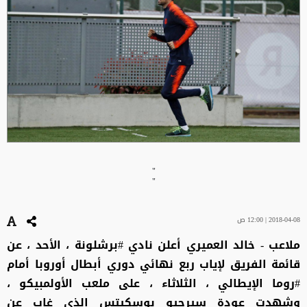
"
"
2018-04-08 | 12:00 ص
ملاعب - خالد العميري أعلن نادي #برشلونة ، الأحد ، عن
قائمة الفريق لإياب ربع نهائي دوري أبطال أوروبا أمام
#روما الإيطالي ، الثلاثاء ، على ملعب الأولمبيكو ،
وشهدت عودة سيرجيو بوسكيتس الذي غاب عن