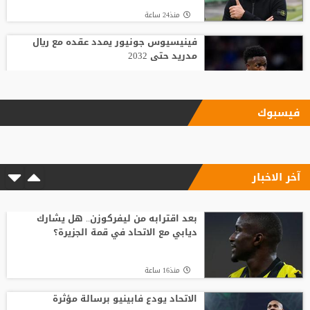
منذ24 ساعة
فينيسيوس جونيور يمدد عقده مع ريال
مدريد حتى 2032
منذ18 ساعة
فيسبوك
الاتحاد يودع فابينيو برسالة مؤثرة
آخر الاخبار
منذ16 ساعة
وسط صراع برشلونة وريال مدريد على ضمه..
رودري يحسم قراره ويختار وجهته المقبلة
بعد اقترابه من ليفركوزن.. هل يشارك
ديابي مع الاتحاد في قمة الجزيرة؟
منذ21 ساعة
منذ16 ساعة
قبل أن يلمس الكرة.. بالأرقام طرابزون يحصد
ثمار التعاقد مع محمد صلاح
الاتحاد يودع فابينيو برسالة مؤثرة