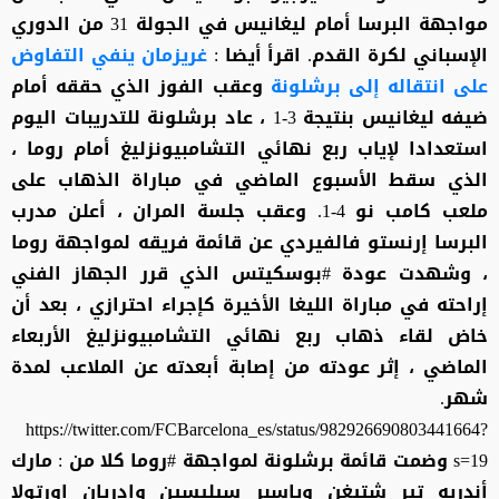
مواجهة البرسا أمام ليغانيس في الجولة 31 من الدوري
الإسباني لكرة القدم. اقرأ أيضا :
غريزمان ينفي التفاوض
على انتقاله إلى برشلونة
وعقب الفوز الذي حققه أمام
ضيفه ليغانيس بنتيجة 3-1 ، عاد برشلونة للتدريبات اليوم
استعدادا لإياب ربع نهائي التشامبيونزليغ أمام روما ،
الذي سقط الأسبوع الماضي في مباراة الذهاب على
ملعب كامب نو 4-1. وعقب جلسة المران ، أعلن مدرب
البرسا إرنستو فالفيردي عن قائمة فريقه لمواجهة روما
، وشهدت عودة #بوسكيتس الذي قرر الجهاز الفني
إراحته في مباراة الليغا الأخيرة كإجراء احترازي ، بعد أن
خاض لقاء ذهاب ربع نهائي التشامبيونزليغ الأربعاء
الماضي ، إثر عودته من إصابة أبعدته عن الملاعب لمدة
شهر.
https://twitter.com/FCBarcelona_es/status/982926690803441664?
s=19 وضمت قائمة برشلونة لمواجهة #روما كلا من : مارك
أندريه تير شتيغن وياسبر سيليسين وادريان اورتولا