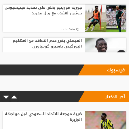
جوزيه مورينيو يعلق على تجديد فينيسيوس
جونيور لعقده مع ريال مدريد
منذ5 ساعة
الفيصلي يقرر عدم التعاقد مع المهاجم
البوركيني باسيرو كومباوري
منذ20 ساعة
فيسبوك
ليفربول يحسم صفقة أراخو لاعب برشلونة
آخر الاخبار
منذ15 ساعة
الاتحاد الإنجليزي يقر قواعد جديدة بعد
مأساة وفاة لاعب شاب
ضربة موجعة للاتحاد السعودي قبل مواجهة
الجزيرة
منذ21 ساعة