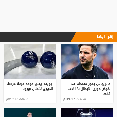
إقرأ ايضا
فابريجاس يفجر مفاجأة: قد
"يويفا" يعلن موعد قرعة مرحلة
نخوض دوري الأبطال بـ17 لاعبًا
الدوري لأبطال أوروبا
فقط
2026-07-28 | 11:12 م
2026-07-25 | 07:39 م