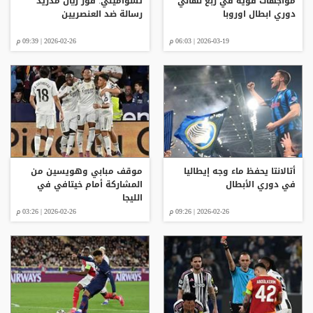
مواجهات قوية في ربع نهائي
تشواميني: فوز ريال مدريد
دوري ابطال اوروبا
رسالة ضد العنصريين
2026-03-19 | 06:03 م
2026-02-26 | 09:39 م
أتالانتا يحفظ ماء وجه إيطاليا
موقف مبابي وهويسين من
في دوري الأبطال
المشاركة أمام خيتافي في
الليجا
2026-02-26 | 09:26 م
2026-02-26 | 03:26 م