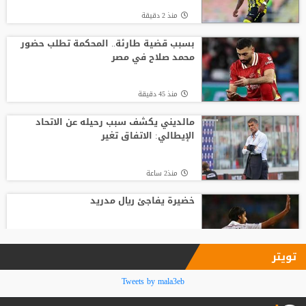
منذ 2 دقيقة
باريس سان جيرمان يتوصل إلى اتفاق مع
فيران توريس
بسبب قضية طارئة.. المحكمة تطلب حضور
محمد صلاح في مصر
منذ13 ساعة
منذ 45 دقيقة
وفاة والد ليونيل ميسي عن 68 عاما
مالديني يكشف سبب رحيله عن الاتحاد
الإيطالي: الاتفاق تغير
منذ21 ساعة
منذ2 ساعة
خضيرة يفاجئ ريال مدريد
منذ2 ساعة
تويتر
ليروي ساني يحسم موقفه من عروض
Tweets by mala3eb
الدوري السعودي