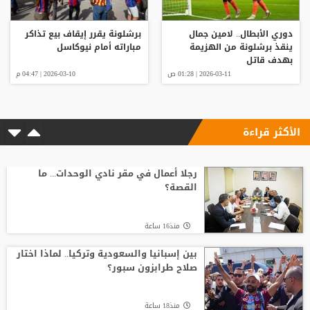
دوري الأبطال.. لامين جمال
برشلونة يقرر إيقاف بيع تذاكر
ينقذ برشلونة من الهزيمة
مباراته أمام نيوكاسل
بهدف قاتل
2026-03-11 | 01:28 ص
2026-03-10 | 04:47 م
الأكثر قراءة
رجلا أعمال في مقر نادي الوحدات... ما
القصة؟
منذ16 ساعة
بين إسبانيا والسعودية وتركيا.. لماذا اختار
صلاح طرابزون سبور؟
منذ18 ساعة