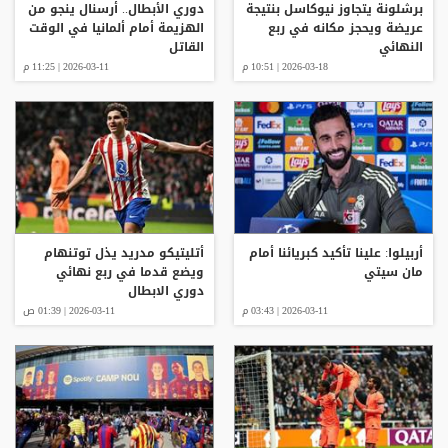
برشلونة يتجاوز نيوكاسل بنتيجة
دوري الأبطال.. أرسنال ينجو من
عريضة ويحجز مكانه في ربع
الهزيمة أمام ألمانيا في الوقت
النهائي
القاتل
2026-03-18 | 10:51 م
2026-03-11 | 11:25 م
أربيلوا: علينا تأكيد كبريائنا أمام
أتليتيكو مدريد يذل توتنهام
مان سيتي
ويضع قدما في ربع نهائي
دوري الابطال
2026-03-11 | 03:43 م
2026-03-11 | 01:39 ص