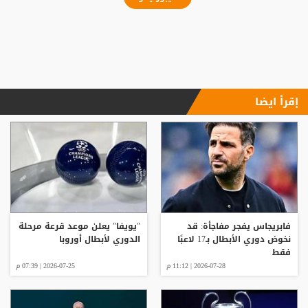
إقرأ ايضا
فابريجاس يفجر مفاجأة: قد
"يويفا" يعلن موعد قرعة مرحلة
نخوض دوري الأبطال بـ17 لاعبًا
الدوري لأبطال أوروبا
فقط
2026-07-28 | 11:12 م
2026-07-25 | 07:39 م