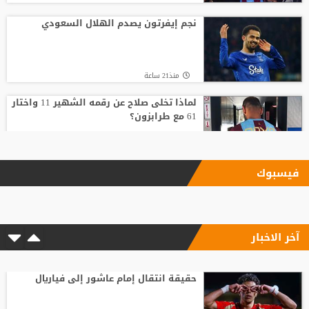
نجم إيفرتون يصدم الهلال السعودي
منذ21 ساعة
لماذا تخلى صلاح عن رقمه الشهير 11 واختار
61 مع طرابزون؟
منذ19 ساعة
فيسبوك
17 مليون يورو سنويا.. صلاح يصل إسطنبول
لإتمام انتقاله إلى طرابزون
آخر الاخبار
منذ17 ساعة
رد صادم من نجم ريال مدريد على عرض
سعودي !!
حقيقة انتقال إمام عاشور إلى فياريال