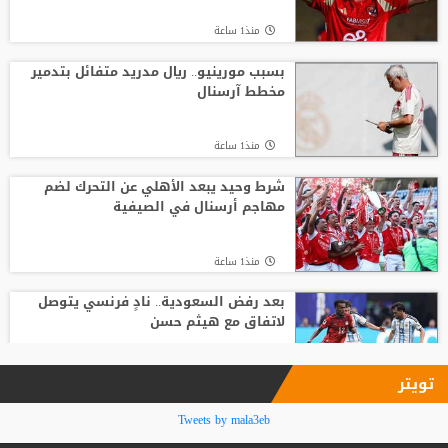
منذ21 ساعة
منذ1 ساعة
موعد توقيع عقد محمد صلاح مع طرابزون
بسبب مورينيو.. ريال مدريد متفائل بتدمير
مخطط آرسنال
منذ14 ساعة
منذ1 ساعة
جبهة أوروبية وصديق قديم.. ماذا ينتظر
صلاح في طرابزون؟
شرط وحيد يبعد الأهلي عن التحرك لضم
مهاجم أرسنال في الصيفية
منذ11 ساعة
منذ1 ساعة
بعد رفض السعودية.. نادٍ فرنسي يتوصل
لاتفاق مع هيثم حسن
منذ2 ساعة
تويتر
لماذا يعد انتقال فينيسيوس إلى أرسنال
Tweets by mala3eb
مقامرة؟