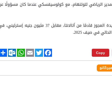
لمدير الرياضي لتوتنهام، مع كولوسيفسكي عندما كان مسؤولًا عن
وانضم كولوسيفسكي لصفوف السيدة العجوز قادمًا من أتالانتا، مقابل 37 مليون جنيه إسترليني، 
tlook.com
hare
WhatsApp
Email
Twitter
Facebook
Copy
ميركاتو