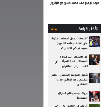
موعد توقيع عقد محمد صلاح مع طرابزون
الأكثر قراءة
"اليويفا" يدخل تعديلات جذرية
على لائحة إيقاف اللاعبين
بسبب تراكم الإنذارات
من الملاعب إلى قيادة
الفيفا؟!.. قصة المرأة التي
تهدد عرش إنفانتينو
تأجيل المؤتمر الصحفي الخاص
بتقديم بادو الزاكي مدربا
للنشامى
بروك ليسنر يعلن اعتزال
المصارعة
بأرقام استثنائية.. هل يكون