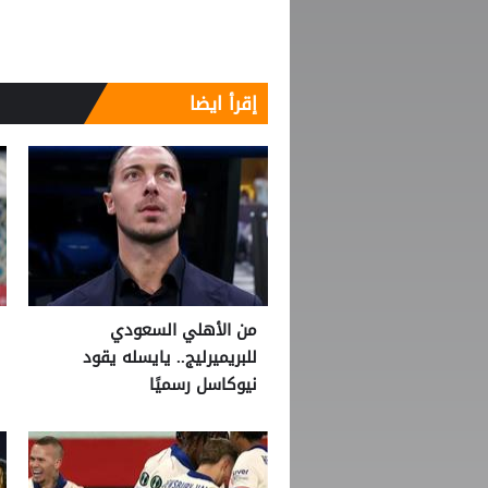
إقرأ ايضا
من الأهلي السعودي
للبريميرليج.. يايسله يقود
نيوكاسل رسميًا