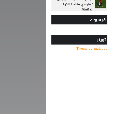
كوبارسي مفاجأة الكرة
الذهبية؟
فيسبوك
6 أسئلة محورية تنتظر بادو
الزاكي مع منتخب الأردن
بعد حسم صفقة صلاح..
طرابزون سبور يكثف ضغطه
تويتر
لضم نجم الهلال
Tweets by mala3eb
الصفقة تقترب.. طرابزون يعلن
موعد وصول صلاح
رجلا أعمال في مقر نادي
الوحدات... ما القصة؟
سر ظهور محمد صلاح بالرقم
"61" مع طرابزون