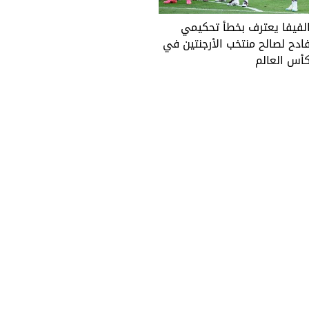
لفيفا يعترف بخطأ تحكيمي
ادح لصالح منتخب الأرجنتين في
أس العالم