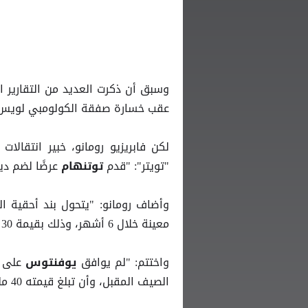
وسبق أن ذكرت العديد من التقارير ا
عقب خسارة صفقة الكولومبي لويس ديا
لكن فابريزيو رومانو، خبير انتقالات
"تويتر": "قدم
عرضًا لضم دي
توتنهام
وأضاف رومانو: "يتحول بند أحقية 
معينة خلال 6 أشهر، وذلك بقيمة 30 مليون يورو (بحسب عرض النادي اللندني)".
واختتم: "لم يوافق
يوفنتوس
الصيف المقبل، وأن تبلغ قيمته 40 مليون يورو.. والمحادثات لا تزال جارية بين الطرفين".