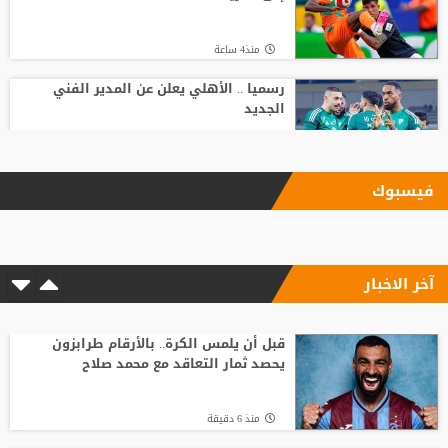
منذ4 ساعة
رسميا .. الأهلي يعلن عن المدير الفني
الجديد
منذ7 ساعة
فيسبوك
بعد رفض السعودية.. نادٍ فرنسي يتوصل
لاتفاق مع هيثم حسن
آخر الاخبار
منذ8 ساعة
ضربة أوروبية.. مقترح إنفانتينو يلقى رفضًا
جديدًا
قبل أن يلمس الكرة.. بالأرقام طرابزون
يحصد ثمار التعاقد مع محمد صلاح
منذ18 ساعة
منذ 6 دقيقة
تصريح رسمي يعقد مهمة برشلونة في