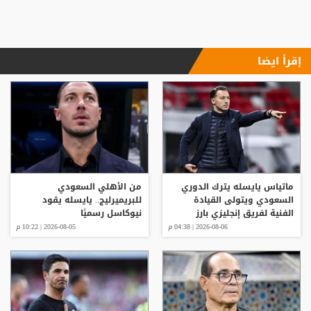
إقرأ ايضا
ماتياس يايسله يترك الدوري
من الأهلي السعودي
السعودي ويتولى القيادة
للبريميرليج.. يايسله يقود
الفنية لفريق إنجليزي بارز
نيوكاسل رسميًا
2026-08-06 | 04:38 م
2026-08-05 | 10:22 م