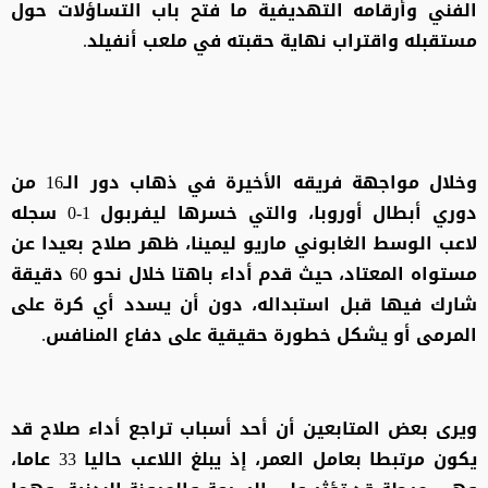
الفني وأرقامه التهديفية ما فتح باب التساؤلات حول
مستقبله واقتراب نهاية حقبته في ملعب أنفيلد.
وخلال مواجهة فريقه الأخيرة في ذهاب دور الـ16 من
دوري أبطال أوروبا، والتي خسرها ليفربول 1-0 سجله
لاعب الوسط الغابوني ماريو ليمينا، ظهر صلاح بعيدا عن
مستواه المعتاد، حيث قدم أداء باهتا خلال نحو 60 دقيقة
شارك فيها قبل استبداله، دون أن يسدد أي كرة على
المرمى أو يشكل خطورة حقيقية على دفاع المنافس.
ويرى بعض المتابعين أن أحد أسباب تراجع أداء صلاح قد
يكون مرتبطا بعامل العمر، إذ يبلغ اللاعب حاليا 33 عاما،