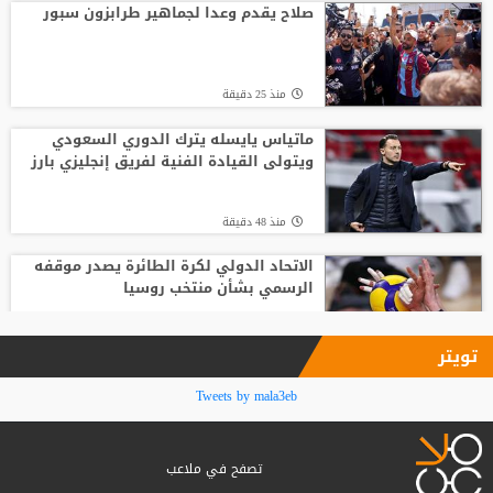
صفقة المستقبل
صلاح يقدم وعدا لجماهير طرابزون سبور
منذ6 ساعة
منذ 25 دقيقة
صدام في تدريبات أتلتيكو.. ألفاريز يطالب
سيميوني بتسهيل رحيله لبرشلونة
ماتياس يايسله يترك الدوري السعودي
ويتولى القيادة الفنية لفريق إنجليزي بارز
منذ4 ساعة
منذ 48 دقيقة
الاتحاد الدولي لكرة الطائرة يصدر موقفه
الرسمي بشأن منتخب روسيا
منذ 59 دقيقة
تويتر
من مشروع مثير للجدل إلى اعتذار علني..
Tweets by mala3eb
ماذا حدث داخل الفيفا؟
تصفح في ملاعب
منذ1 ساعة