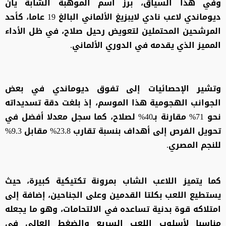
وفي هذا السياق، برز اسم الموهبة الشابة يان
ديوماندي لاعب نادي لايبزيغ الألماني البالغ 19 عاما، كأحد
المرشحين المحتملين لتعويض رحيل صلاح، في ظل الأداء
المميز الذي يقدمه في الدوري الألماني.
وتشير الإحصائيات إلى تفوق ديوماندي في بعض
الجوانب الهجومية هذا الموسم، إذ بلغت دقة تسديداته
نحو 71% مقارنة بـ40% لصلاح، كما سجل معدلا أفضل في
تحويل الفرص إلى أهداف بنسبة تقارب 23.8% مقابل 9.3%
للنجم المصري.
كما يتميز اللاعب الشاب بمرونة تكتيكية كبيرة، حيث
يستطيع اللعب بكلتا القدمين وعلى الجناحين، إضافة إلى
امتلاكه قوة بدنية تساعده في الالتحامات، وهو ما يجعله
مناسبا لأسلوب اللعب السريع والضغط العالي في