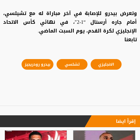
وتعرض بيدرو للإصابة في آخر مباراة له مع تشيلسي،
أمام جاره أرسنال “1-2″، في نهائي كأس الاتحاد
الإنجليزي لكرة القدم، يوم السبت الماضي.
تابعنا
الانجليزي
تشلسي
بيدرو رودريجيز
إقرأ ايضا