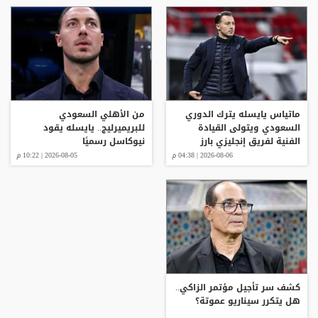
ماتياس يايسله يترك الدوري
من الأهلي السعودي
السعودي ويتولى القيادة
للبريميرليج.. يايسله يقود
الفنية لفريق إنجليزي بارز
نيوكاسل رسميًا
2026-08-06 | 04:38 م
2026-08-05 | 10:22 م
كشف سر تأجيل مؤتمر الزاكي..
هل يتكرر سيناريو عموتة؟