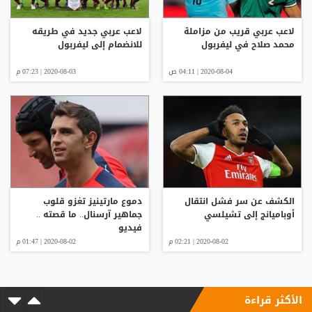
لاعب عربي قريب من مزاملة
لاعب عربي جديد في طريقه
محمد صلاح في ليفربول
للانضمام إلى ليفربول
2020-08-04 | 04:11 ص
2020-08-03 | 07:23 م
الكشف عن سر فشل انتقال
دموع مارتينيز تغزو قلوب
أوباميانج إلى تشيلسي
جماهير آرسنال.. ما قصته ..
فيديو
2020-08-02 | 02:21 م
2020-08-02 | 01:47 م
الأكثر قراءة