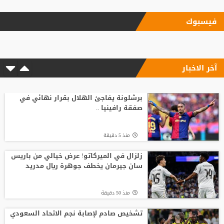
منذ22 ساعة
فيسبوك
ليفربول يحسم صفقة أراخو لاعب برشلونة
آخر الاخبار
منذ16 ساعة
الاتحاد الإنجليزي يقر قواعد جديدة بعد
مأساة وفاة لاعب شاب
برشلونة يفاجئ الهلال بقرار نهائي في
صفقة رافينيا ..
منذ22 ساعة
منذ 5 دقيقة
باريس سان جيرمان يتوصل إلى اتفاق مع
فيران توريس
زلزال في الميركاتو! عرض خيالي من باريس
سان جيرمان يخطف جوهرة ريال مدريد
منذ15 ساعة
منذ 50 دقيقة
وفاة والد ليونيل ميسي عن 68 عاما
تشخيص صادم لإصابة نجم الاتحاد السعودي