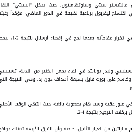
ن مانشستر سيتي وساوثهامبتون، حيث يدخل “السيتي” اللقاء
 اكتساح ليفربول برباعية نظيفة في الدور الماضي، مؤكداً رغبته
في المقابل، يطمح ساوثهامبتون في تكرار مفاجآته بعدما نجح في إقصاء أرسنال بنتيجة
تشيلسي وليدز يونايتد في لقاء يحمل الكثير من الندية، تشيلسي
 وكاسح على بورت فايل بسبعة أهداف دون رد، وهي النتيجة التي
.
تد في عبور عقبة وست هام بصعوبة بالغة، حيث انتهى الوقت الأصلي
 مباراتين من العيار الثقيل، خاصة وأن الفرق الأربعة تمتلك دوافع