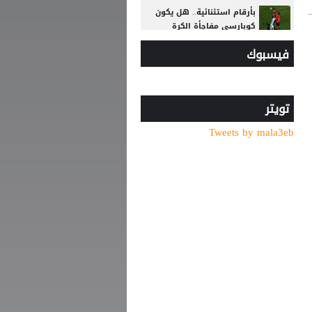
بأرقام استثنائية.. هل يكون
كوبارسي مفاجأة الكرة
الذهبية؟
فيسبوك
ضربة أوروبية.. مقترح إنفانتينو
يلقى رفضًا جديدًا
موعد توقيع عقد محمد صلاح
تويتر
مع طرابزون
Tweets by mala3eb
من الأهلي السعودي
للبريميرليج.. يايسله يقود
نيوكاسل رسميًا
عرض إماراتي يشعل أزمة
بيزيرا مع الزمالك المصري
صلاح يقدم وعدا لجماهير
طرابزون سبور