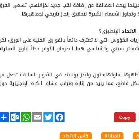
فبينما يبحث العمالقة عن إضافة لقب جديد لخزائنهم، تسعى الفرق
 وتجاوز الأسماء الكبيرة لتحقيق إنجاز تاريخي لجماهيرها.
الإنجليزي؟
لاتحاد
يات الكؤوس التي لا تعترف دائماً بالفوارق الفنية على الورق، لكن
مانشستر سيتي وتشيلسي هما الطرفان الأوفر حظاً لبلوغ
المباراة
أظهرها ساوثهامبتون وليدز يونايتد في الأدوار السابقة تجعل من
ل قاطع، مما يزيد من إثارة وترقب عشاق الكرة الإنجليزية حول
tlook.com
hare
WhatsApp
Email
Twitter
Facebook
Copy
ة
المباراة
كأس الاتحاد