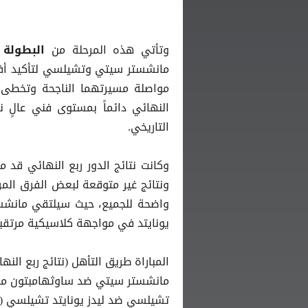
وتأتي هذه المرحلة من
البطولة
مانشستر سيتي وتشيلسي لتأكيد أفضل
مواصلة مسيرتهما الناجحة وتخطى ا
النهائي دائماً بمستوى فني عالٍ 
التاريخي.
وكانت نتائج الدور ربع النهائي قد
ونتائج غير متوقعة لبعض الفرق المر
واضحة للجميع، حيث سيلتقي مانشس
يونايتد في مواجهة كلاسيكية مرتقبة
المباراة طريق التأهل (نتائج ربع النها
مانشستر سيتي ضد ساوثهامبتون مانشستر سيتي (4-0 ضد ليفربول) / س
تشيلسي ضد ليدز يونايتد تشيلسي (7-0 ضد بورت فايل) / ليدز يونايتد (4-2 بركلات الترجيح ضد وست هام)