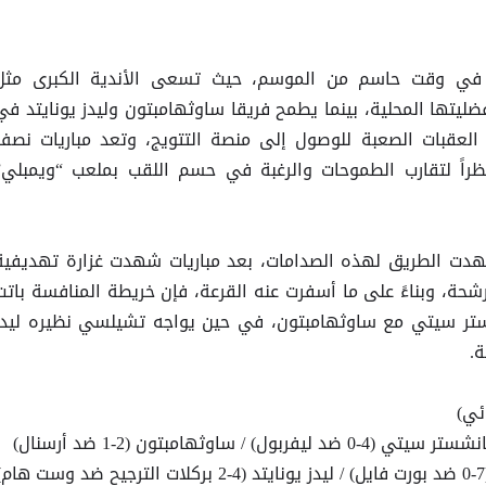
في وقت حاسم من الموسم، حيث تسعى الأندية الكبرى مثل
يتها المحلية، بينما يطمح فريقا ساوثهامبتون وليدز يونايتد في
لعقبات الصعبة للوصول إلى منصة التتويج، وتعد مباريات نصف
نظراً لتقارب الطموحات والرغبة في حسم اللقب بملعب “ويمبلي”
 مهدت الطريق لهذه الصدامات، بعد مباريات شهدت غزارة تهديفية
شحة، وبناءً على ما أسفرت عنه القرعة، فإن خريطة المنافسة باتت
تر سيتي مع ساوثهامبتون، في حين يواجه تشيلسي نظيره ليدز
.
ئي)
اوثهامبتون (2-1 ضد أرسنال)