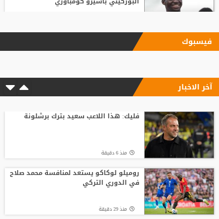
البوركيني باسيرو كومباوري
منذ16 ساعة
فيسبوك
ليفربول يحسم صفقة أراخو لاعب برشلونة
آخر الاخبار
منذ11 ساعة
الاتحاد الإنجليزي يقر قواعد جديدة بعد
مأساة وفاة لاعب شاب
فليك: هذا اللاعب سعيد بترك برشلونة
منذ17 ساعة
منذ 6 دقيقة
انطلاق منافسات بطولة الحسن الدولية
العاشرة للتايكواندو
روميلو لوكاكو يستعد لمنافسة محمد صلاح
في الدوري التركي
منذ15 ساعة
منذ 29 دقيقة
افتتاح دورة "سبارتاكياد شعوب روسيا" 2026