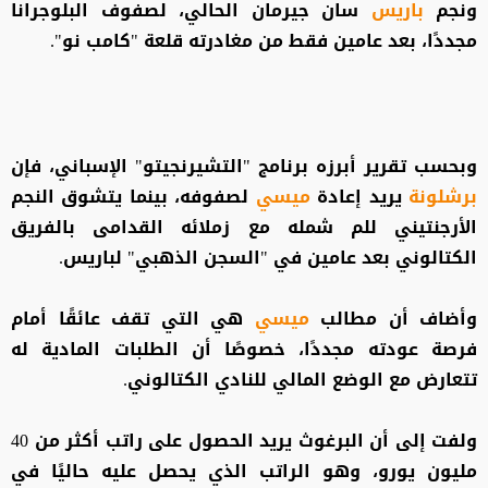
ونجم
باريس
سان جيرمان الحالي، لصفوف البلوجرانا
مجددًا، بعد عامين فقط من مغادرته قلعة "كامب نو".
وبحسب تقرير أبرزه برنامج "التشيرنجيتو" الإسباني، فإن
برشلونة
يريد إعادة
ميسي
لصفوفه، بينما يتشوق النجم
الأرجنتيني للم شمله مع زملائه القدامى بالفريق
الكتالوني بعد عامين في "السجن الذهبي" لباريس.
وأضاف أن مطالب
ميسي
هي التي تقف عائقًا أمام
فرصة عودته مجددًا، خصوصًا أن الطلبات المادية له
تتعارض مع الوضع المالي للنادي الكتالوني.
ولفت إلى أن البرغوث يريد الحصول على راتب أكثر من 40
مليون يورو، وهو الراتب الذي يحصل عليه حاليًا في