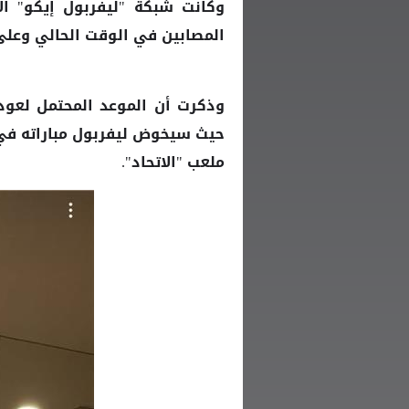
وكانت شبكة "ليفربول إيكو" ال
المصابين في الوقت الحالي وعل
وذكرت أن الموعد المحتمل لعود
حيث سيخوض
مباراته ف
ليفربول
ملعب "الاتحاد".