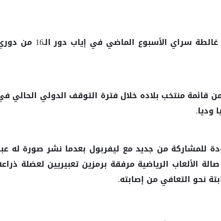
للإصابة أمام غالطة سراي الأسبوع الماضي في إياب دور الـ16 من 
ن قائمة منتخب بلاده خلال فترة التوقف الدولي الحالي في
 وديا.
ودة للمشاركة من جديد مع
بعدما نشر صورة له عبر
ليفربول
لة الألعاب الرياضية مرفقة برمزين تعبيريين لعضلة ذراعه
تة نحو التعافي من إصابته.