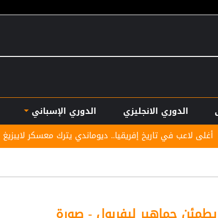
الدوري الانجليزي
الدوري الإسباني
 إفريقيا.. ديوماندي يترك معسكر لايبزيغ للانضمام لريال مدريد
طمئن جماهير ليفربول - صورة