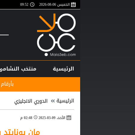
الخميس 06-08-2026
09:52
الرئيسية
منتخب النشامى
بأرقام استثنائية.. هل يك
الرئيسية
الدوري الانجليزي
الأحد، 09-03-2025
02:48 م
مان يونايتد 