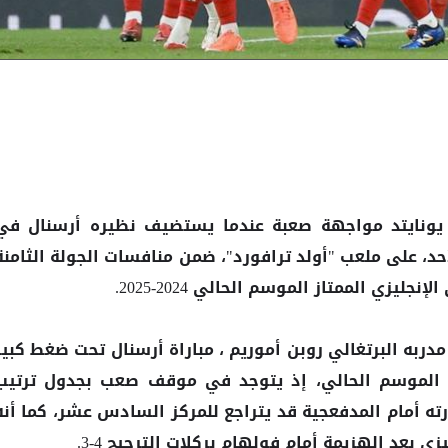
مواجهة صعبة عندما يستضيف نظيره أرسنال في
ونايتد
حد، على ملعب "أولد ترافورد"، ضمن منافسات الجولة الثامنة
يزي الممتاز الموسم الحالي 2024-2025.
دربه البرتغالي روبن أموريم ، مباراة أرسنال تحت ضغط كبير
ت الموسم الحالي، إذ يتوجد في موقف صعب بجدول ترتيب
رته أمام المدفعجية قد يتراجع للمركز السادس عشر، كما أنه
زي بعد الهزيمة أمام فولهام بركلات الترجيح 4-3.