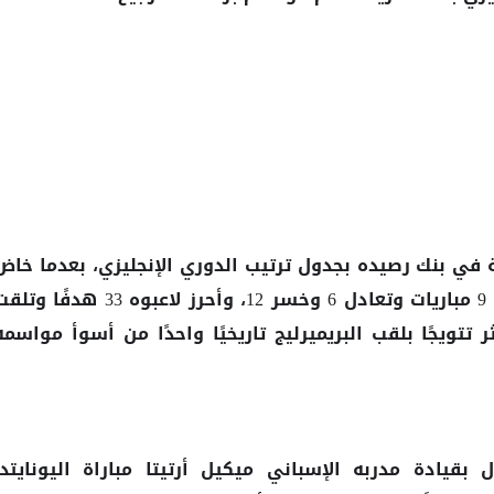
ة في بنك رصيده بجدول ترتيب الدوري الإنجليزي، بعدما خاض
27 مباراة حقق خلالها الفوز في 9 مباريات وتعادل 6 وخسر 12، وأحرز لاعبوه 33 هدفًا 
 الأكثر تتويجًا بلقب البريميرليج تاريخيًا واحدًا من أسوأ مواسمه
 بقيادة مدربه الإسباني ميكيل أرتيتا مباراة اليونايتد،