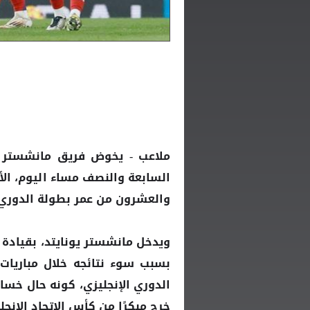
ملاعب - يخوض فريق
مانشستر ي
السابعة والنصف مساء اليوم، الأ
والعشرون من عمر بطولة الدوري الإنجل
ويدخل مانشستر يونايتد، بقيادة م
بسبب سوء نتائجه خلال مباريا
الدوري الإنجليزي، كونه حال خسا
خرج مبكرًا من كأس الاتحاد الإنجلي