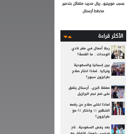
بسبب مورينيو.. ريال مدريد متفائل بتدمير
مخطط آرسنال
الأكثر قراءة
رجلا أعمال في مقر نادي
الوحدات... ما القصة؟
بين إسبانيا والسعودية
وتركيا.. لماذا اختار صلاح
طرابزون سبور؟
صفقة كبرى.. آرسنال يتفق
على ضم نجم البرازيل
لماذا تخلى صلاح عن رقمه
الشهير 11 واختار 61 مع
طرابزون؟
بعد رفض السعودية.. نادٍ
فرنسي يتوصل لاتفاق مع