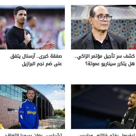
كشف سر تأجيل مؤتمر الزاكي..
صفقة كبرى.. آرسنال يتفق
هل يتكرر سيناريو عموتة؟
على ضم نجم البرازيل
ليفربول يفتح خزائنه.. وباريس
تشيلسي يعلن رسميا التعاقد