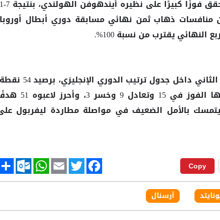
 منافسات ذهاب ثمن نهائي مسابقة دوري أبطال أوروبا،
النهائي يقترب من نسبة 100%.
ويتواجد أرسنال حاليًا في المركز الثاني داخل جدول ترتيب الدوري الإنجليزي، برصيد
بعدما خاض 27 مباراة حقق خلالها الفوز في 15 وتعادل 9 وخسر 3، وأحرز لاعبو
2، ورغم ذلك يتمسك بالأمل الضعيف في مواصلة مطاردة ليفربول على
tlook.com
hare
WhatsApp
Email
Twitter
Facebook
Copy
نايتد
آرسنال