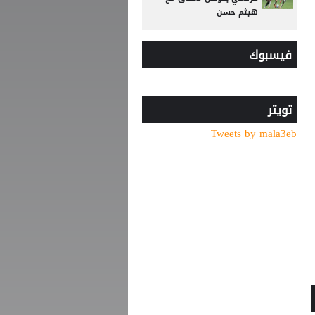
هيثم حسن
رد صادم من نجم ريال مدريد
فيسبوك
على عرض سعودي !!
تصريح رسمي يعقد مهمة
برشلونة في صفقة المستقبل
تويتر
من الأهلي السعودي
Tweets by mala3eb
للبريميرليج.. يايسله يقود
نيوكاسل رسميًا
"اليويفا" يدخل تعديلات جذرية
على لائحة إيقاف اللاعبين
بسبب تراكم الإنذارات
كشف سر تأجيل مؤتمر
الزاكي.. هل يتكرر سيناريو
عموتة؟