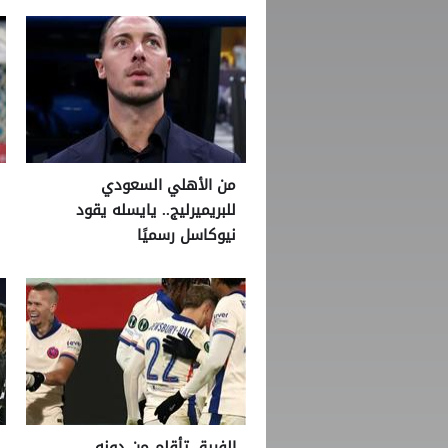
من الأهلي السعودي
للبريميرليج.. يايسله يقود
نيوكاسل رسميًا
الفريق تأقلم من دونه..